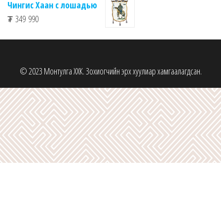
Чингис Хаан с лошадью
₮
349 990
© 2023 Монтулга ХХК. Зохиогчийн эрх хуулиар хамгаалагдсан.