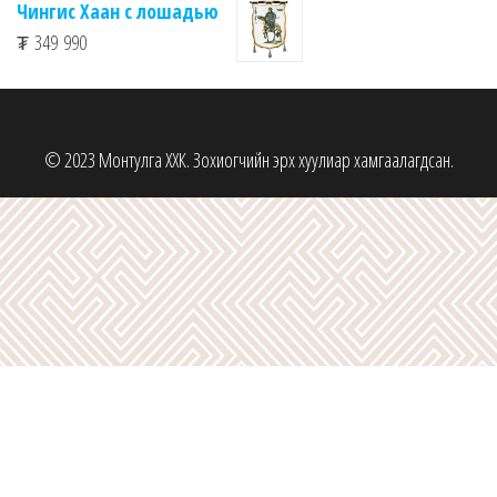
Чингис Хаан с лошадью
₮
349 990
© 2023 Монтулга ХХК. Зохиогчийн эрх хуулиар хамгаалагдсан.