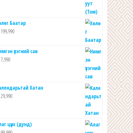
өлөг Баатар
199,990
имгэн үзэгний сав
7,990
алендарьтай Хатан
29,990
лаг цүнх (дунд)
99,990