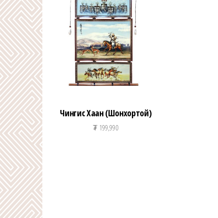
Чингис Хаан (Шонхортой)
₮
199,990