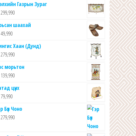
элхийн Газрын Зураг
299,990
рьсан шаахай
49,990
ингис Хаан (Дунд)
279,990
ос морьтон
139,990
атад цүнх
79,990
эр Бүл Чоно
279,990