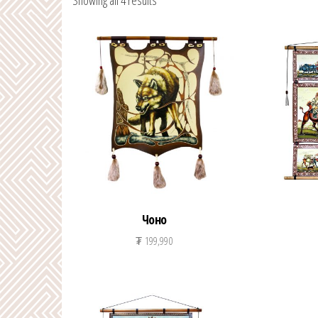
Showing all 4 results
Чоно
₮
199,990