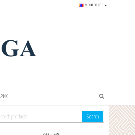
МОНГОЛ ХЭЛ
r souvenirs and goods since
АРИХ
arch for:
Search
БҮТЭЭГДЭХҮҮН