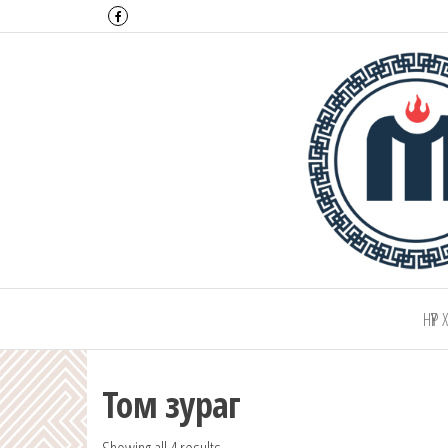
Монтулга ХХК
НҮҮР
Том зураг