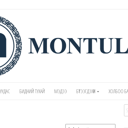
 – Montulga LLC
Mongolian leading manufacturer of leathe
1991.
 ХУУДАС
БИДНИЙ ТУХАЙ
МЭДЭЭ
БҮТЭЭГДЭХҮҮН
ХОЛБОО Б
Se