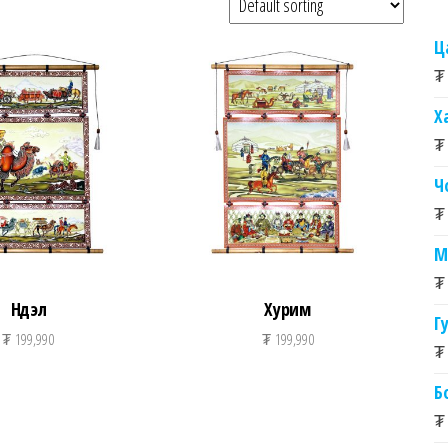
Ц
₮
Х
₮
Ч
₮
М
₮
Нүүдэл
Хурим
Г
₮
199,990
₮
199,990
₮
Б
₮