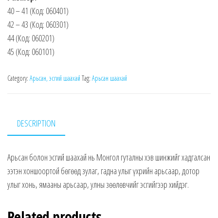
40 – 41 (Код: 060401)
42 – 43 (Код: 060301)
44 (Код: 060201)
45 (Код: 060101)
Category:
Арьсан, эсгий шаахай
Tag:
Арьсан шаахай
DESCRIPTION
Арьсан болон эсгий шаахай нь Монгол гуталны хэв шинжийг хадгалсан
ээтэн хоншоортой бөгөөд зулаг, гадна улыг үхрийн арьсаар, дотор
улыг хонь, ямааны арьсаар, улны зөөлөвчийг эсгийгээр хийдэг.
Related products