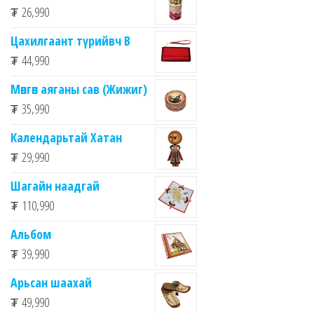
₮
26,990
Цахилгаант түрийвч B
₮
44,990
Мөнгөн аяганы сав (Жижиг)
₮
35,990
Календарьтай Хатан
₮
29,990
Шагайн наадгай
₮
110,990
Альбом
₮
39,990
Арьсан шаахай
₮
49,990