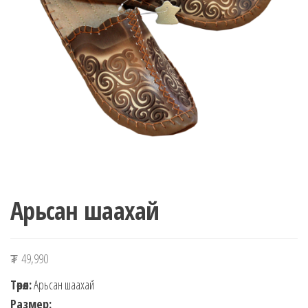
n
Арьсан шаахай
₮
49,990
Төрөл:
Арьсан шаахай
Размер: