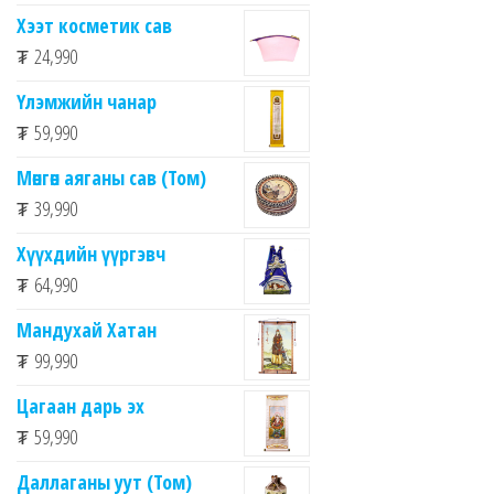
Хээт косметик сав
₮
24,990
Үлэмжийн чанар
₮
59,990
Мөнгөн аяганы сав (Том)
₮
39,990
Хүүхдийн үүргэвч
₮
64,990
Мандухай Хатан
₮
99,990
Цагаан дарь эх
₮
59,990
Даллаганы уут (Том)