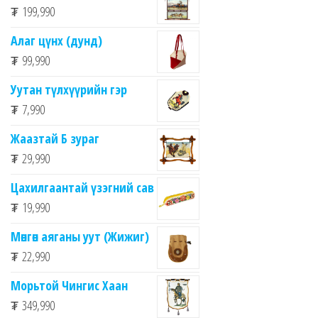
₮
199,990
Алаг цүнх (дунд)
₮
99,990
Уутан түлхүүрийн гэр
₮
7,990
Жаазтай Б зураг
₮
29,990
Цахилгаантай үзэгний сав
₮
19,990
Мөнгөн аяганы уут (Жижиг)
₮
22,990
Морьтой Чингис Хаан
₮
349,990