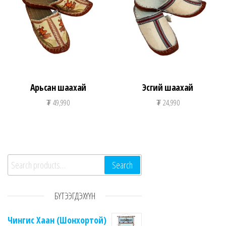
Арьсан шаахай
Эсгий шаахай
₮
49,990
₮
24,990
Search for:
Search
БҮТЭЭГДЭХҮҮН
Чингис Хаан (Шонхортой)