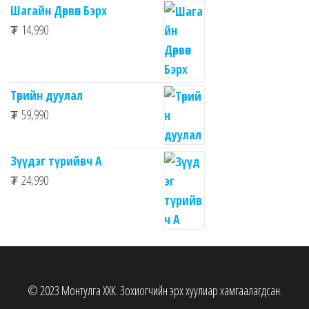
Шагайн Дөрвөн Бэрх
₮
14,990
Төрийн дуулал
₮
59,990
Зүүдэг түрийвч A
₮
24,990
© 2023 Монтулга ХХК. Зохиогчийн эрх хуулиар хамгаалагдсан.