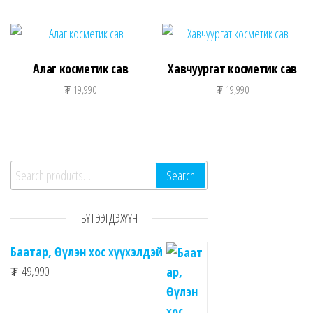
Алаг косметик сав
Хавчуургат косметик сав
₮
19,990
₮
19,990
Search for:
Search
БҮТЭЭГДЭХҮҮН
Баатар, Өүлэн хос хүүхэлдэй
₮
49,990