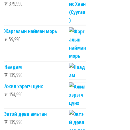
₮
379,990
Жаргалын найман морь
₮
59,990
Наадам
₮
139,990
Ажил хэрэгч цүнх
₮
154,990
Эвтэй дөрвөн амьтан
₮
139,990