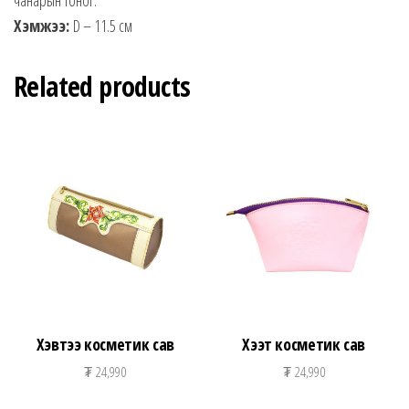
Хэмжээ:
D – 11.5 см
Related products
Хэвтээ косметик сав
Хээт косметик сав
₮
24,990
₮
24,990