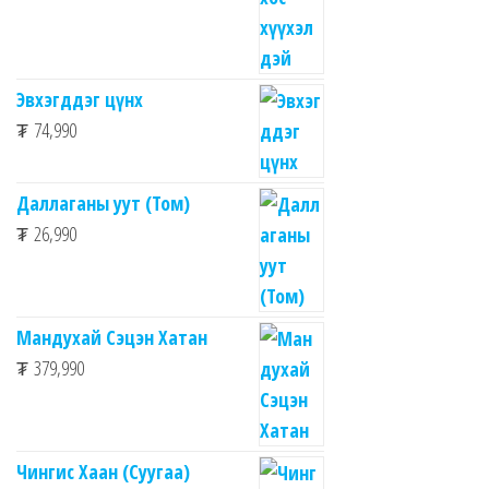
Эвхэгддэг цүнх
₮
74,990
Даллаганы уут (Том)
₮
26,990
Мандухай Сэцэн Хатан
₮
379,990
Чингис Хаан (Суугаа)