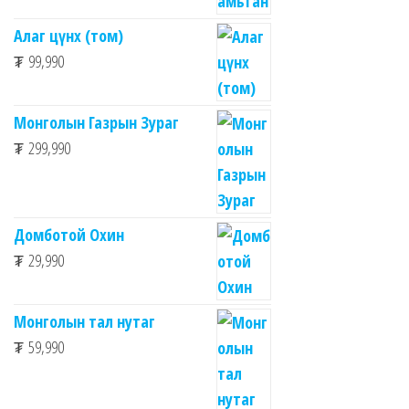
Алаг цүнх (том)
₮
99,990
Монголын Газрын Зураг
₮
299,990
Домботой Охин
₮
29,990
Монголын тал нутаг
₮
59,990