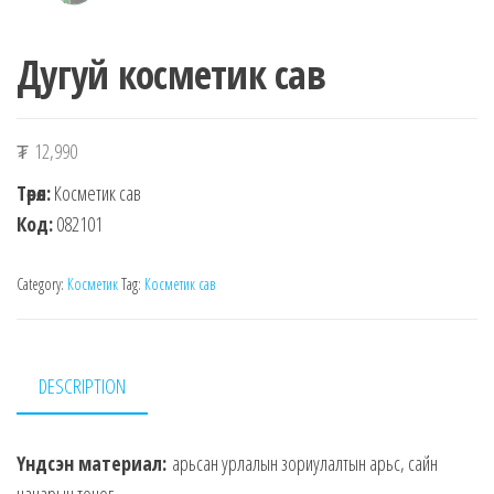
Дугуй косметик сав
₮
12,990
Төрөл:
Косметик сав
Код:
082101
Category:
Косметик
Tag:
Косметик сав
DESCRIPTION
Үндсэн материал:
арьсан урлалын зориулалтын арьс, сайн
чанарын тоног.