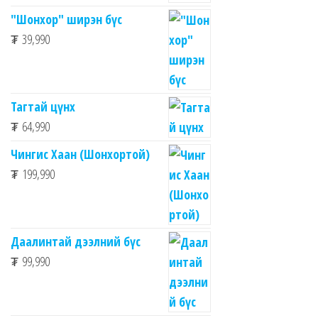
"Шонхор" ширэн бүс
₮
39,990
Тагтай цүнх
₮
64,990
Чингис Хаан (Шонхортой)
₮
199,990
Даалинтай дээлний бүс
₮
99,990