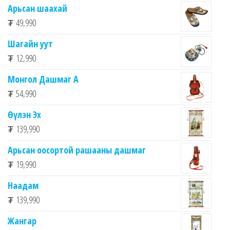
Арьсан шаахай
₮
49,990
Шагайн уут
₮
12,990
Монгол Дашмаг А
₮
54,990
Өүлэн Эх
₮
139,990
Арьсан оосортой рашааны дашмаг
₮
19,990
Наадам
₮
139,990
Жангар