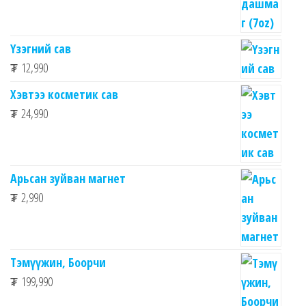
Үзэгний сав
₮
12,990
Хэвтээ косметик сав
₮
24,990
Арьсан зуйван магнет
₮
2,990
Тэмүүжин, Боорчи
₮
199,990