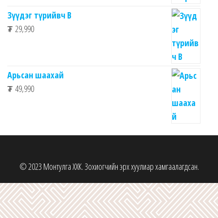
Зүүдэг түрийвч B
₮
29,990
Арьсан шаахай
₮
49,990
© 2023 Монтулга ХХК. Зохиогчийн эрх хуулиар хамгаалагдсан.