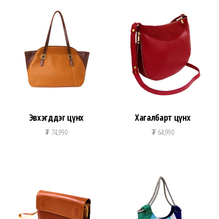
Эвхэгддэг цүнх
Хагалбарт цүнх
₮
74,990
₮
64,990