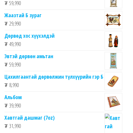
₮
59,990
Жаазтай Б зураг
₮
29,990
Дөрвөд хос хүүхэлдэй
₮
49,990
Эвтэй дөрвөн амьтан
₮
59,990
Цахилгаантай дөрвөлжин түлхүүрийн гэр Б
₮
8,990
Альбом
₮
39,990
Хавтгай дашмаг (7oz)
₮
31,990