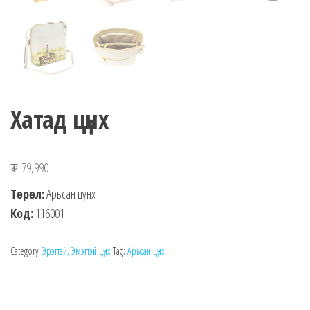
Хатад цүнх
₮
79,990
Төрөл:
Арьсан цүнх
Код:
116001
Category:
Эрэгтэй, Эмэгтэй цүнх
Tag:
Арьсан цүнх