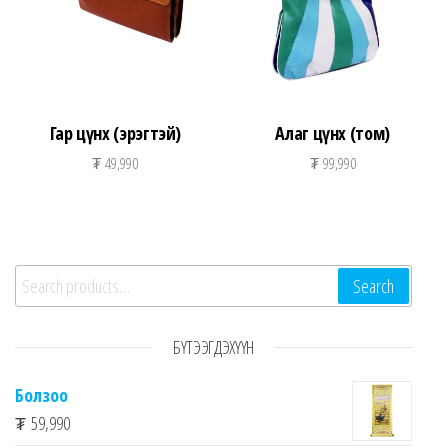
Гар цүнх (эрэгтэй)
Алаг цүнх (том)
₮
49,990
₮
99,990
Search for:
Search
БҮТЭЭГДЭХҮҮН
Болзоо
₮
59,990