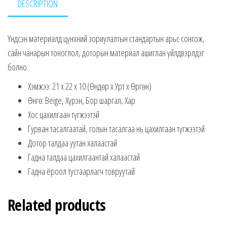
DESCRIPTION
Үндсэн материалд цүнхний зориулалтын стандартын арьс сонгож,
сайн чанарын тоноглол, доторын материал ашиглан үйлдвэрлдэг
болно.
Хэмжээ: 21 x 22 x 10 (Өндөр x Урт x Өргөн)
Өнгө: Beige, Хүрэн, Бор шаргал, Хар
Хос цахилгаан түгжээтэй
Гурван тасалгаатай, голын тасалгаа нь цахилгаан түгжээтэй
Дотор талдаа уутан халаастай
Гадна талдаа цахилгаантай халаастай
Гадна ёроол тусгаарлагч товруутай
Related products