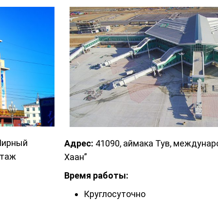
 Мирный
Адрес:
41090, аймака Тув, междунар
этаж
Хаан”
Время работы:
Круглосуточно