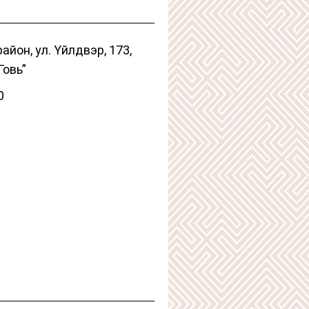
район, ул. Үйлдвэр, 173,
Говь”
0