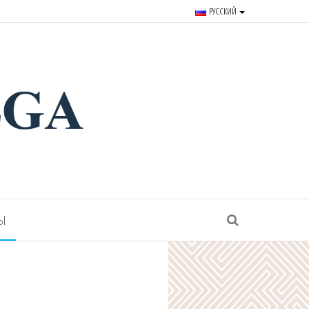
РУССКИЙ
r souvenirs and goods since
Ы