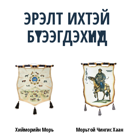
ЭРЭЛТ ИХТЭЙ
БҮТЭЭГДЭХҮҮНҮҮД
Хийморийн Морь
Морьтой Чингис Хаан