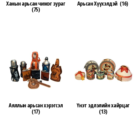
Ханын арьсан чимэг зураг
Арьсан Хүүхэлдэй
(16)
(75)
Аяллын арьсан хэрэгсэл
Үнэт эдлэлийн хайрцаг
(17)
(13)