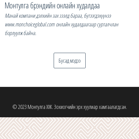
Монтулга брэндийн онлайн худалдаа
Манай компани дэлхийн зах зээлд бараа, бүтээгдэхүүнээ
www.monchoiceglobal.com онлайн худалдаагаар сурталчлан
борлуулж байна.
Бусад мэдээ
© 2023 Монтулга ХХК. Зохиогчийн эрх хуулиар хамгаалагдсан.