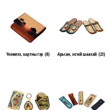
Үнэмлэх, картны гэр
(8)
Арьсан, эсгий шаахай
(23)