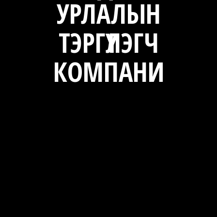
УРЛАЛЫН
n
ТЭРГҮҮЛЭГЧ
КОМПАНИ