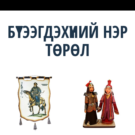
БҮТЭЭГДЭХҮҮНИЙ НЭР
ТӨРӨЛ