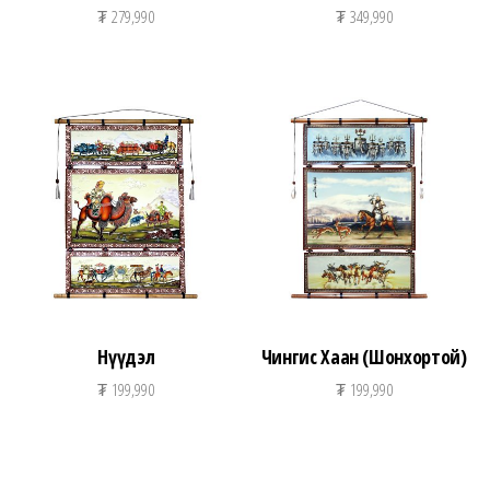
₮
279,990
₮
349,990
Нүүдэл
Чингис Хаан (Шонхортой)
₮
199,990
₮
199,990