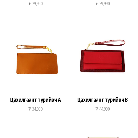
₮
29,990
₮
29,990
Цахилгаант түрийвч А
Цахилгаант түрийвч B
₮
34,990
₮
44,990