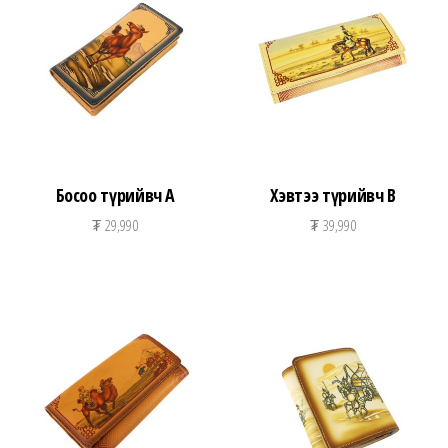
n
Босоо түрийвч A
Хэвтээ түрийвч B
₮
29,990
₮
39,990