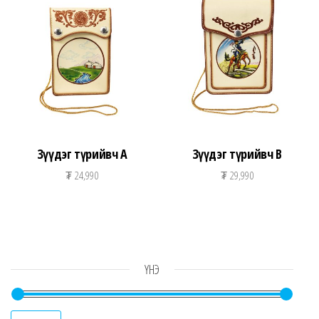
Зүүдэг түрийвч A
Зүүдэг түрийвч B
₮
24,990
₮
29,990
ҮНЭ