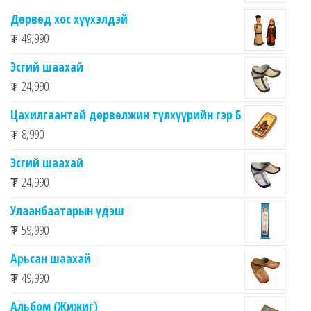
Дөрвөд хос хүүхэлдэй
₮
49,990
Эсгий шаахай
₮
24,990
Цахилгаантай дөрвөлжин түлхүүрийн гэр Б
₮
8,990
Эсгий шаахай
₮
24,990
Улаанбаатарын үдэш
₮
59,990
Арьсан шаахай
₮
49,990
Альбом (Жижиг)