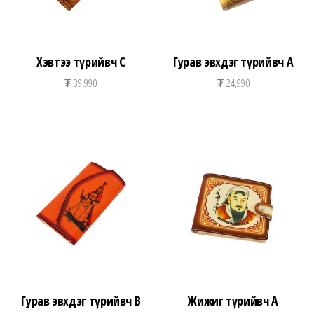
Хэвтээ түрийвч C
Гурав эвхдэг түрийвч A
₮
39,990
₮
24,990
Гурав эвхдэг түрийвч B
Жижиг түрийвч А