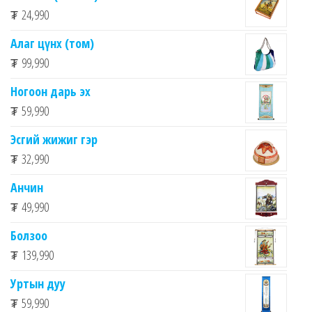
₮
24,990
Алаг цүнх (том)
₮
99,990
Ногоон дарь эх
₮
59,990
Эсгий жижиг гэр
₮
32,990
Анчин
₮
49,990
Болзоо
₮
139,990
Уртын дуу
₮
59,990