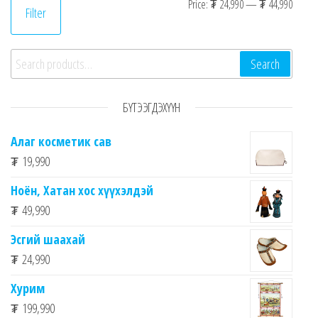
Min p
Max p
Price:
₮ 24,990
—
₮ 44,990
Filter
Search for:
Search
БҮТЭЭГДЭХҮҮН
Алаг косметик сав
₮
19,990
Ноён, Хатан хос хүүхэлдэй
₮
49,990
Эсгий шаахай
₮
24,990
Хурим
₮
199,990