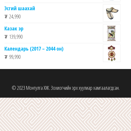
Эсгий шаахай
₮
24,990
Казак эр
₮
139,990
Календарь (2017 – 2044 он)
₮
99,990
© 2023 Монтулга ХХК. Зохиогчийн эрх хуулиар хамгаалагдсан.