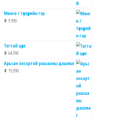
Мөнгө / түлхүүрийн гэр
₮
9,990
Тагтай цүнх
₮
64,990
Арьсан оосортой рашааны дашмаг
₮
19,990