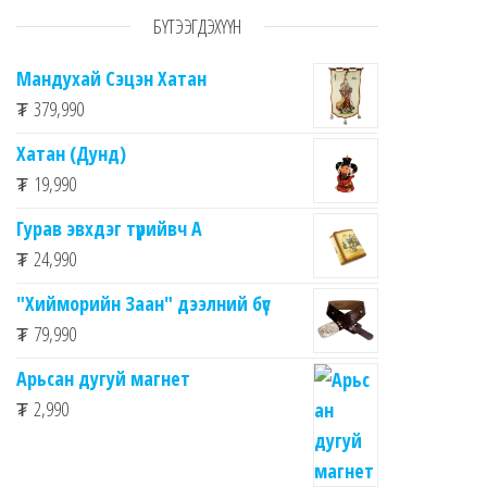
БҮТЭЭГДЭХҮҮН
Мандухай Сэцэн Хатан
₮
379,990
Хатан (Дунд)
₮
19,990
Гурав эвхдэг түрийвч A
₮
24,990
"Хийморийн Заан" дээлний бүс
₮
79,990
Арьсан дугуй магнет
₮
2,990