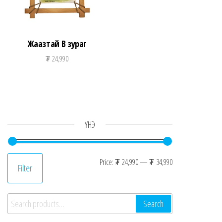
Жаазтай В зураг
₮
24,990
ҮНЭ
Min price
Max price
Price:
₮ 24,990
—
₮ 34,990
Filter
Search for:
Search