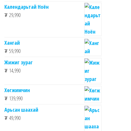
Календарьтай Ноён
₮
29,990
Хангай
₮
59,990
Жижиг зураг
₮
14,990
Хөгжимчин
₮
139,990
Арьсан шаахай
₮
49,990