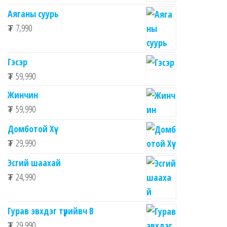
Аяганы суурь
₮
7,990
Гэсэр
₮
59,990
Жинчин
₮
59,990
Домботой Хүү
₮
29,990
Эсгий шаахай
₮
24,990
Гурав эвхдэг түрийвч B
₮
29,990