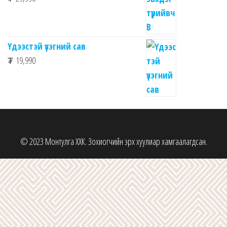
Үдээстэй үзэгний сав
₮
19,990
© 2023 Монтулга ХХК. Зохиогчийн эрх хуулиар хамгаалагдсан.