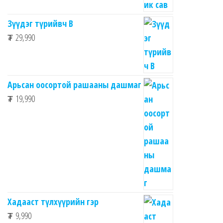
Зүүдэг түрийвч B
₮
29,990
Арьсан оосортой рашааны дашмаг
₮
19,990
Хадааст түлхүүрийн гэр
₮
9,990