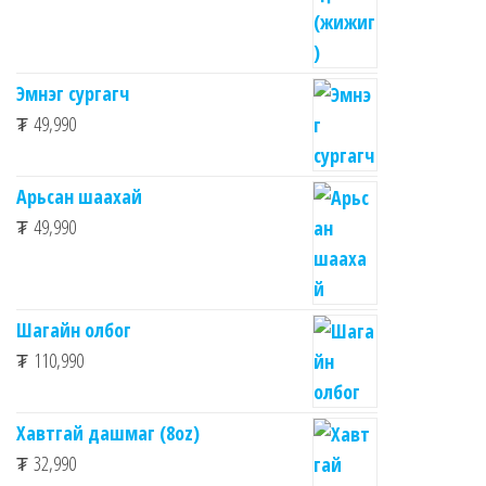
Эмнэг сургагч
₮
49,990
Арьсан шаахай
₮
49,990
Шагайн олбог
₮
110,990
Хавтгай дашмаг (8oz)
₮
32,990