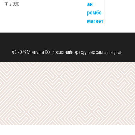
₮
2,990
© 2023 Монтулга ХХК. Зохиогчийн эрх хуулиар хамгаалагдсан.