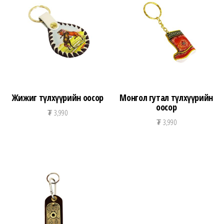
n
Жижиг түлхүүрийн оосор
Монгол гутал түлхүүрийн
оосор
₮
3,990
₮
3,990