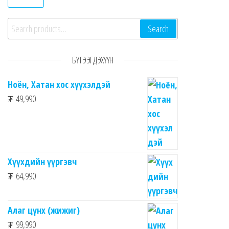
Search for:
Search
БҮТЭЭГДЭХҮҮН
Ноён, Хатан хос хүүхэлдэй
₮
49,990
Хүүхдийн үүргэвч
₮
64,990
Алаг цүнх (жижиг)
₮
99,990