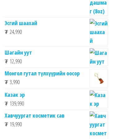
Эсгий шаахай
₮
24,990
Шагайн уут
₮
12,990
Монгол гутал түлхүүрийн оосор
₮
3,990
Казак эр
₮
139,990
Хавчуургат косметик сав
₮
19,990