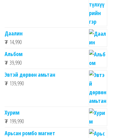
Даалин
₮
14,990
Альбом
₮
39,990
Эвтэй дөрвөн амьтан
₮
139,990
Хурим
₮
199,990
Арьсан ромбо магнет