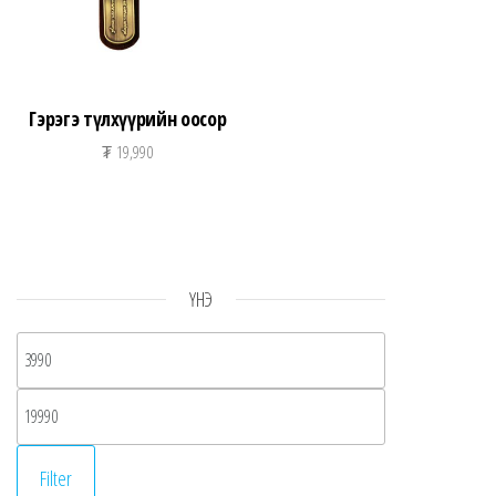
Гэрэгэ түлхүүрийн оосор
₮
19,990
ҮНЭ
Min price
Max price
Filter