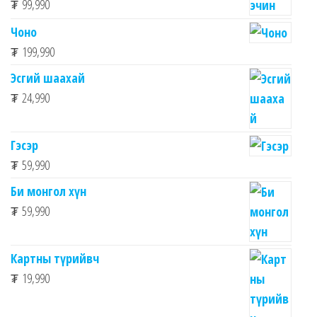
₮
99,990
Чоно
₮
199,990
Эсгий шаахай
₮
24,990
Гэсэр
₮
59,990
Би монгол хүн
₮
59,990
Картны түрийвч
₮
19,990