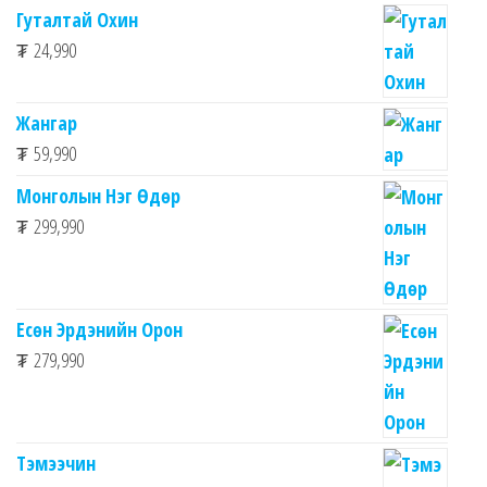
Гуталтай Охин
₮
24,990
Жангар
₮
59,990
Монголын Нэг Өдөр
₮
299,990
Есөн Эрдэнийн Орон
₮
279,990
Тэмээчин