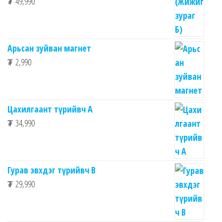
₮
49,990
Арьсан зуйван магнет
₮
2,990
Цахилгаант түрийвч А
₮
34,990
Гурав эвхдэг түрийвч B
₮
29,990