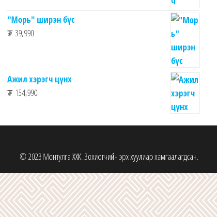
"Морь" ширэн бүс
₮
39,990
Ажил хэрэгч цүнх
₮
154,990
© 2023 Монтулга ХХК. Зохиогчийн эрх хуулиар хамгаалагдсан.