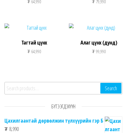
₮
64,990
₮
79,990
Тагтай цүнх
Алаг цүнх (дунд)
₮
64,990
₮
99,990
Search for:
Search
БҮТЭЭГДЭХҮҮН
Цахилгаантай дөрвөлжин түлхүүрийн гэр Б
₮
8,990