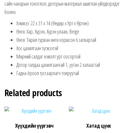
сайн чанарын тоноглол, доторын материал ашиглан үйлдвэрлдэг
болно.
Хэмжээ: 22 x 31 x 14 (Өндөр x Урт x Өргөн)
Өнгө: Хар, Хүрэн, Хүрэн улаан, Beige
Өнгө: Төрөл гурван өнгө хоршсон 6 загвартай
Хос цахилгаан түгжээтэй
Мөрний салдаг нэмэлт урт оосортой
Дотор талдаа цахилгаантай 1, уутан 2 халаастай
Гадна ёроол тусгаарлагч товруутай
Related products
Хүүхдийн үүргэвч
Хатад цүнх