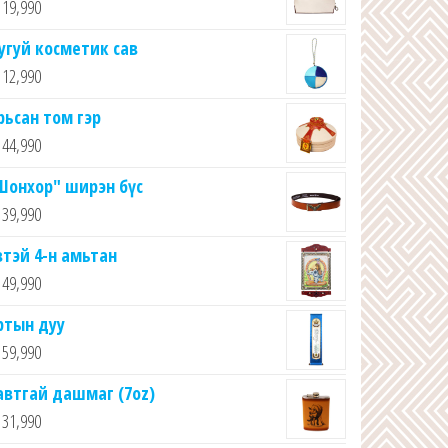
19,990
угуй косметик сав
12,990
рьсан том гэр
44,990
Шонхор" ширэн бүс
39,990
втэй 4-н амьтан
49,990
ртын дуу
59,990
автгай дашмаг (7oz)
31,990