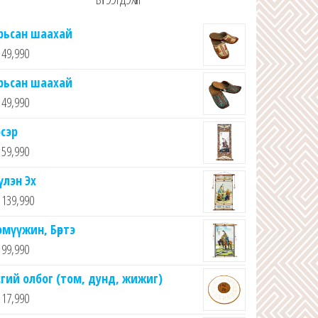
рьсан шаахай
49,990
рьсан шаахай
49,990
эсэр
59,990
үлэн Эх
139,990
эмүүжин, Бөртэ
99,990
сгий олбог (том, дунд, жижиг)
17,990