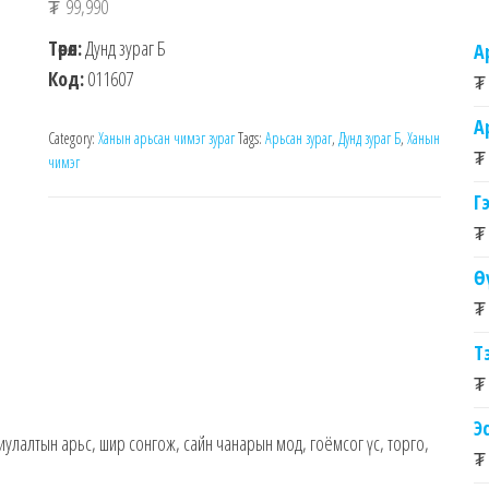
₮
99,990
Төрөл:
Дунд зураг Б
А
Код:
011607
₮
А
Category:
Ханын арьсан чимэг зураг
Tags:
Арьсан зураг
,
Дунд зураг Б
,
Ханын
₮
чимэг
Г
₮
Ө
₮
Т
₮
Э
улалтын арьс, шир сонгож, сайн чанарын мод, гоёмсог үс, торго,
₮