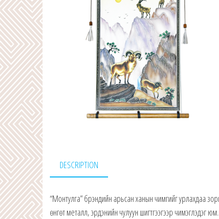
DESCRIPTION
“Монтулга” брэндийн арьсан ханын чимгийг урлахдаа зори
өнгөт металл, эрдэнийн чулуун шигтгээгээр чимэглэдэг юм.