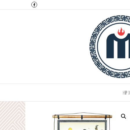
Монтулга ХХК
НҮҮР