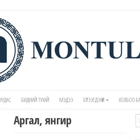
 – Montulga LLC
Mongolian leading manufacturer of leathe
1991.
 ХУУДАС
БИДНИЙ ТУХАЙ
МЭДЭЭ
БҮТЭЭГДЭХҮҮН
ХОЛБОО Б
Аргал, янгир
Se