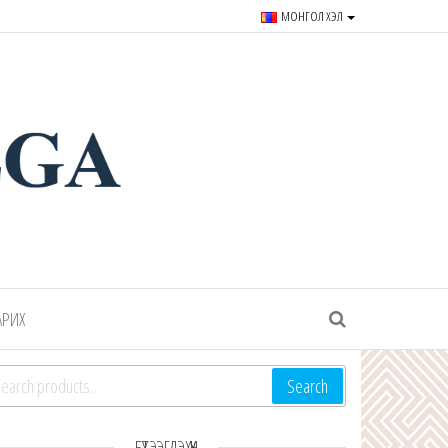
МОНГОЛ ХЭЛ
r souvenirs and goods since
АРИХ
arch for:
Search
БҮТЭЭГДЭХҮҮН