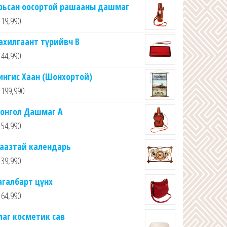
рьсан оосортой рашааны дашмаг
19,990
ахилгаант түрийвч B
44,990
ингис Хаан (Шонхортой)
199,990
онгол Дашмаг А
54,990
аазтай календарь
39,990
агалбарт цүнх
64,990
лаг косметик сав