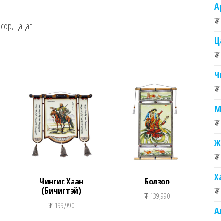
А
₮
осор, цацаг
Ц
₮
Ч
₮
М
₮
Ж
₮
Х
Чингис Хаан
Болзоо
(Бичигтэй)
₮
₮
139,990
₮
199,990
А