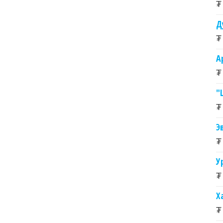
₮
Д
₮
А
₮
"
₮
Э
₮
У
₮
Х
₮