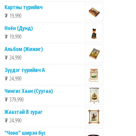
Картны түрийвч
₮
19,990
Ноён (Дунд)
₮
19,990
Альбом (Жижиг)
₮
24,990
Зүүдэг түрийвч A
₮
24,990
Чингис Хаан (Суугаа)
₮
379,990
Жаазтай В зураг
₮
24,990
"Чоно" ширэн бүс