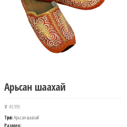
n
Арьсан шаахай
₮
49,990
Төрөл:
Арьсан шаахай
Размер: