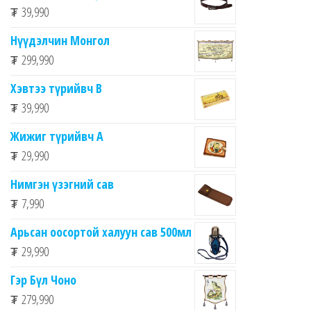
₮
39,990
Нүүдэлчин Монгол
₮
299,990
Хэвтээ түрийвч B
₮
39,990
Жижиг түрийвч А
₮
29,990
Нимгэн үзэгний сав
₮
7,990
Арьсан оосортой халуун сав 500мл
₮
29,990
Гэр Бүл Чоно
₮
279,990