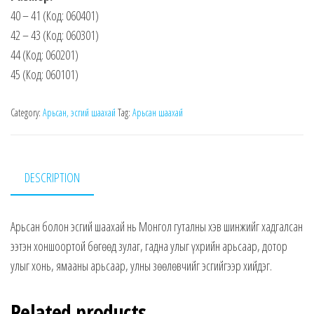
40 – 41 (Код: 060401)
42 – 43 (Код: 060301)
44 (Код: 060201)
45 (Код: 060101)
Category:
Арьсан, эсгий шаахай
Tag:
Арьсан шаахай
DESCRIPTION
Арьсан болон эсгий шаахай нь Монгол гуталны хэв шинжийг хадгалсан
ээтэн хоншоортой бөгөөд зулаг, гадна улыг үхрийн арьсаар, дотор
улыг хонь, ямааны арьсаар, улны зөөлөвчийг эсгийгээр хийдэг.
Related products