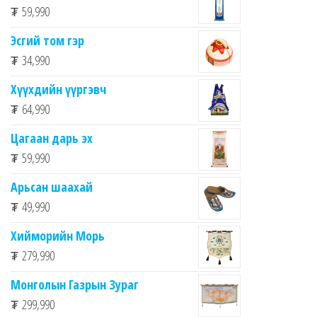
₮
59,990
Эсгий том гэр
₮
34,990
Хүүхдийн үүргэвч
₮
64,990
Цагаан дарь эх
₮
59,990
Арьсан шаахай
₮
49,990
Хийморийн Морь
₮
279,990
Монголын Газрын Зураг
₮
299,990