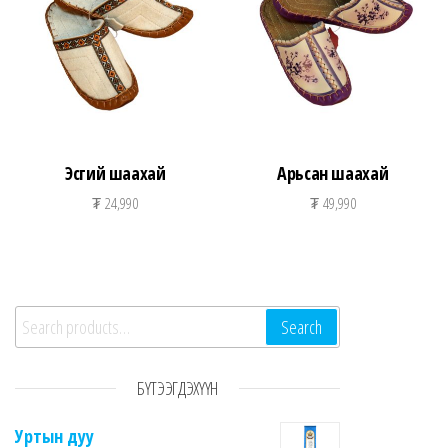
Эсгий шаахай
Арьсан шаахай
₮
24,990
₮
49,990
Search for:
Search
БҮТЭЭГДЭХҮҮН
Уртын дуу