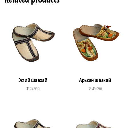
Эсгий шаахай
Арьсан шаахай
₮
24,990
₮
49,990