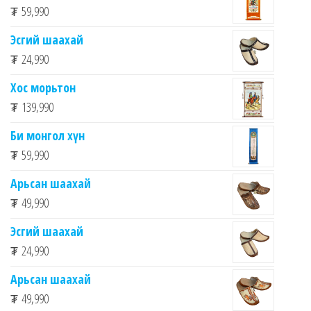
₮
59,990
Эсгий шаахай
₮
24,990
Хос морьтон
₮
139,990
Би монгол хүн
₮
59,990
Арьсан шаахай
₮
49,990
Эсгий шаахай
₮
24,990
Арьсан шаахай
₮
49,990