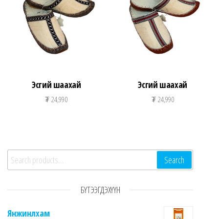
Эсгий шаахай
Эсгий шаахай
₮
24,990
₮
24,990
Search for:
Search
БҮТЭЭГДЭХҮҮН
Янжинлхам