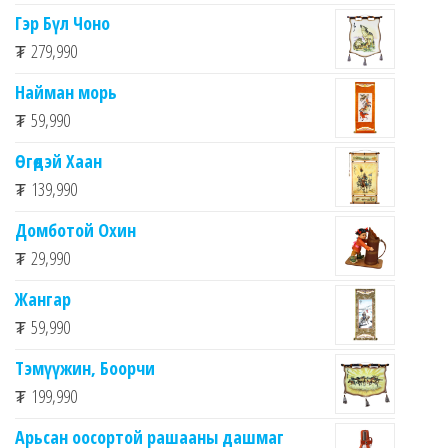
Гэр Бүл Чоно
₮
279,990
Найман морь
₮
59,990
Өгөдэй Хаан
₮
139,990
Домботой Охин
₮
29,990
Жангар
₮
59,990
Тэмүүжин, Боорчи
₮
199,990
Арьсан оосортой рашааны дашмаг