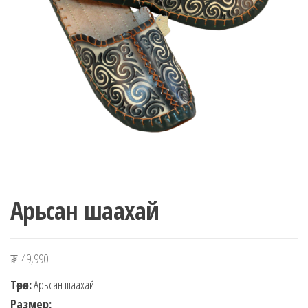
n
Арьсан шаахай
₮
49,990
Төрөл:
Арьсан шаахай
Размер: