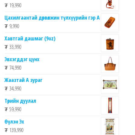
₮
19,990
Цахилгаантай дөрвөлжин түлхүүрийн гэр А
₮
9,990
Хавтгай дашмаг (9oz)
₮
33,990
Эвхэгддэг цүнх
₮
74,990
Жаазтай А зураг
₮
34,990
Төрийн дуулал
₮
59,990
Өүлэн Эх
₮
139,990