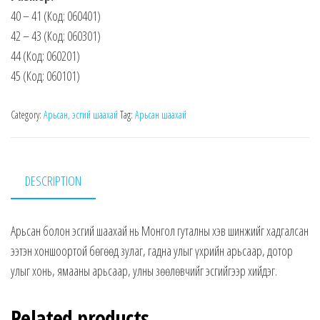
40 – 41 (Код: 060401)
42 – 43 (Код: 060301)
44 (Код: 060201)
45 (Код: 060101)
Category:
Арьсан, эсгий шаахай
Tag:
Арьсан шаахай
DESCRIPTION
Арьсан болон эсгий шаахай нь Монгол гуталны хэв шинжийг хадгалсан
ээтэн хоншоортой бөгөөд зулаг, гадна улыг үхрийн арьсаар, дотор
улыг хонь, ямааны арьсаар, улны зөөлөвчийг эсгийгээр хийдэг.
Related products