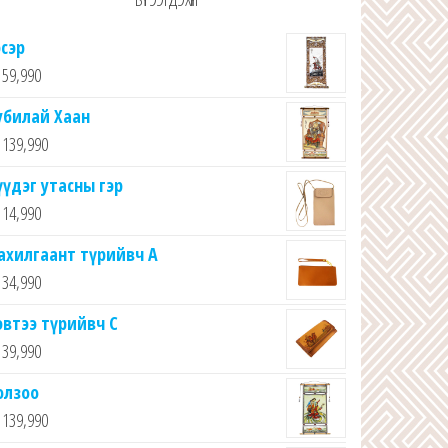
эсэр
59,990
убилай Хаан
139,990
үүдэг утасны гэр
14,990
ахилгаант түрийвч А
34,990
эвтээ түрийвч C
39,990
олзоо
139,990