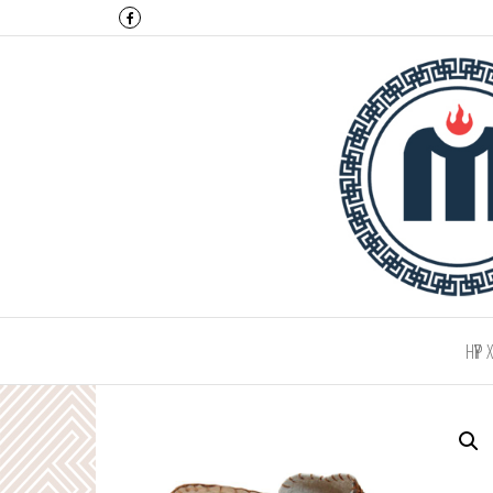
Монтулга ХХК
НҮҮР