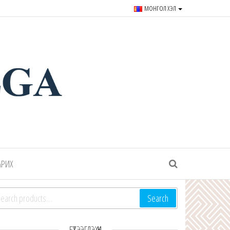
МОНГОЛ ХЭЛ
r souvenirs and goods since
АРИХ
arch for:
Search
БҮТЭЭГДЭХҮҮН