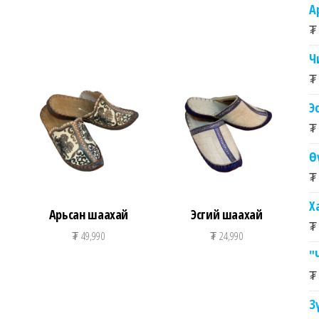
А
₮
Ч
₮
Э
₮
Ө
₮
Х
Арьсан шаахай
Эсгий шаахай
₮
₮
49,990
₮
24,990
"
₮
З