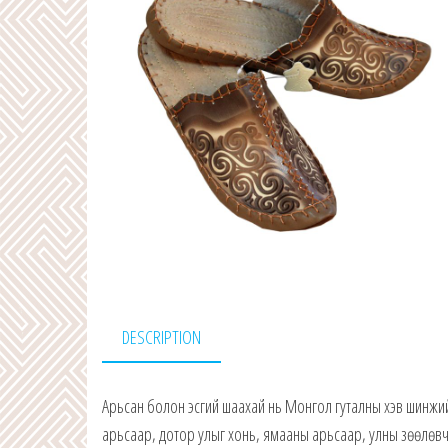
DESCRIPTION
Арьсан болон эсгий шаахай нь Монгол гуталны хэв шинжий
арьсаар, дотор улыг хонь, ямааны арьсаар, улны зөөлөвчи