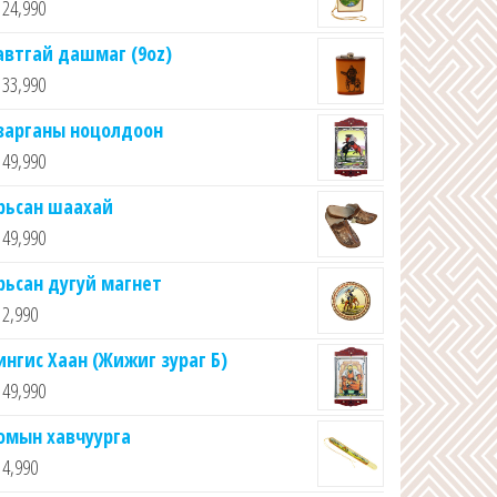
24,990
автгай дашмаг (9oz)
33,990
зарганы ноцолдоон
49,990
рьсан шаахай
49,990
рьсан дугуй магнет
2,990
ингис Хаан (Жижиг зураг Б)
49,990
омын хавчуурга
4,990