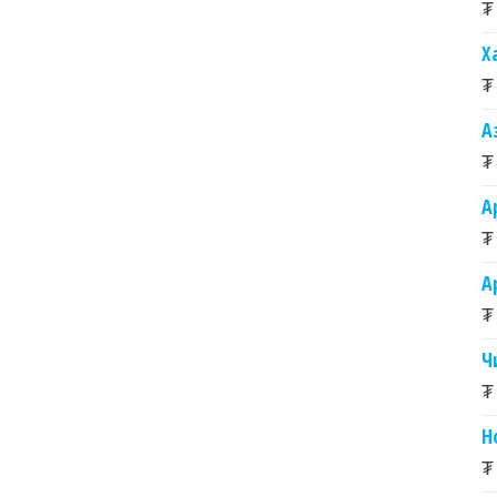
₮
Х
₮
А
₮
А
₮
А
₮
Ч
₮
Н
₮