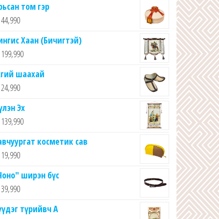
рьсан том гэр
44,990
ингис Хаан (Бичигтэй)
199,990
сгий шаахай
24,990
үлэн Эх
139,990
авчуургат косметик сав
19,990
Чоно" ширэн бүс
39,990
үүдэг түрийвч A