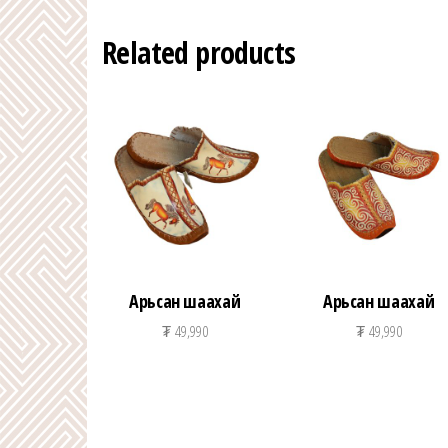
Related products
Арьсан шаахай
Арьсан шаахай
₮
49,990
₮
49,990