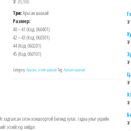
₮
49,990
Төрөл:
Арьсан шаахай
Г
Размер:
₮
40 – 41 (Код: 060401)
Х
42 – 43 (Код: 060301)
₮
44 (Код: 060201)
45 (Код: 060101)
З
₮
Category:
Арьсан, эсгий шаахай
Tag:
Арьсан шаахай
Ц
₮
Х
₮
Б
г хадгалсан ээтэн хоншоортой бөгөөд зулаг, гадна улыг үхрийн
₮
йг эсгийгээр хийдэг.