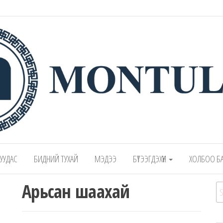
 – Montulga LLC
Mongolian leading manufacturer of leathe
1991.
 ХУУДАС
БИДНИЙ ТУХАЙ
МЭДЭЭ
БҮТЭЭГДЭХҮҮН
ХОЛБОО Б
Арьсан шаахай
Se