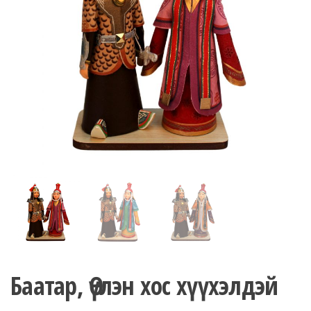
n
Баатар, Өүлэн хос хүүхэлдэй