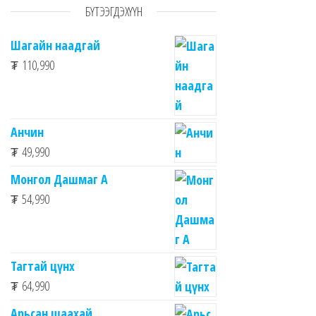
БҮТЭЭГДЭХҮҮН
Шагайн наадгай
₮
110,990
Анчин
₮
49,990
Монгол Дашмаг А
₮
54,990
Тагтай цүнх
₮
64,990
Арьсан шаахай