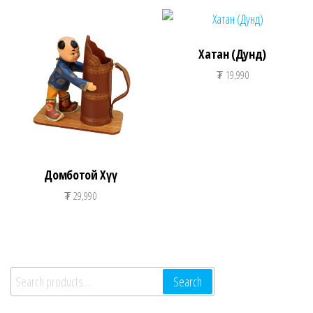
Хатан (Дунд)
₮
19,990
Домботой Хүү
₮
29,990
Search for:
Search