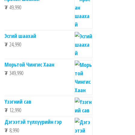
₮
49,990
Эсгий шаахай
₮
24,990
Морьтой Чингис Хаан
₮
349,990
Үзэгний сав
₮
12,990
Дэгээтэй түлхүүрийн гэр
₮
8,990