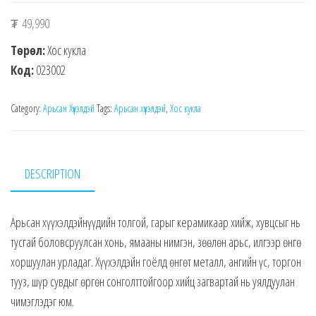
₮
49,990
Төрөл:
Хос кукла
Код:
023002
Category:
Арьсан Хүүхэлдэй
Tags:
Арьсан хүүхэлдэй
,
Хос кукла
DESCRIPTION
Арьсан хүүхэлдэйнүүдийн толгой, гарыг керамикаар хийж, хувцсыг нь
тусгай боловсруулсан хонь, ямааны нимгэн, зөөлөн арьс, илгээр өнгө
хоршуулан урладаг. Хүүхэлдэйн гоёлд өнгөт металл, ангийн үс, торгон
тууз, шүр сувдыг өргөн сонголттойгоор хийц загвартай нь уялдуулан
чимэглэдэг юм.