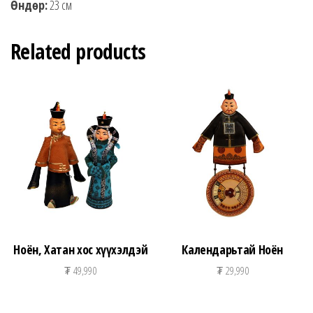
Өндөр:
23 см
Related products
Ноён, Хатан хос хүүхэлдэй
Календарьтай Ноён
₮
49,990
₮
29,990