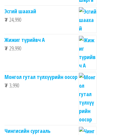
Эсгий шаахай
₮
24,990
Жижиг түрийвч А
₮
29,990
Монгол гутал түлхүүрийн оосор
₮
3,990
Чингисийн сургааль