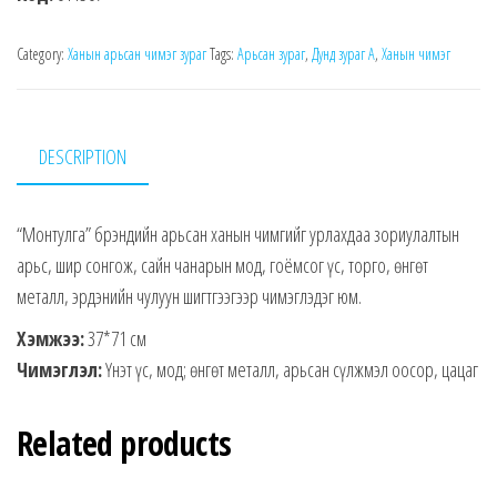
Category:
Ханын арьсан чимэг зураг
Tags:
Арьсан зураг
,
Дунд зураг А
,
Ханын чимэг
DESCRIPTION
“Монтулга” брэндийн арьсан ханын чимгийг урлахдаа зориулалтын
арьс, шир сонгож, сайн чанарын мод, гоёмсог үс, торго, өнгөт
металл, эрдэнийн чулуун шигтгээгээр чимэглэдэг юм.
Хэмжээ:
37*71 см
Чимэглэл:
Үнэт үс, мод; өнгөт металл, арьсан сүлжмэл оосор, цацаг
Related products