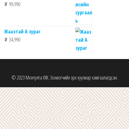
₮
99,990
Жаазтай А зураг
₮
34,990
© 2023 Монтулга ХХК. Зохиогчийн эрх хуулиар хамгаалагдсан.