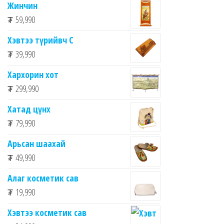
Жинчин
₮
59,990
Хэвтээ түрийвч C
₮
39,990
Хархорин хот
₮
299,990
Хатад цүнх
₮
79,990
Арьсан шаахай
₮
49,990
Алаг косметик сав
₮
19,990
Хэвтээ косметик сав