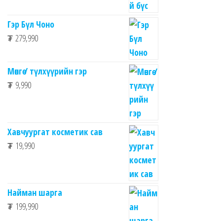
Гэр Бүл Чоно
₮
279,990
Мөнгө / түлхүүрийн гэр
₮
9,990
Хавчуургат косметик сав
₮
19,990
Найман шарга
₮
199,990