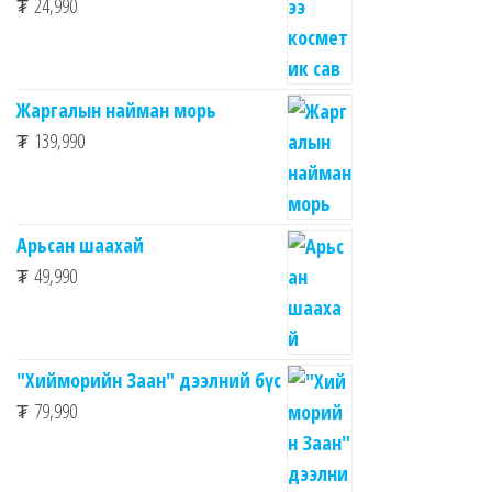
₮
24,990
Жаргалын найман морь
₮
139,990
Арьсан шаахай
₮
49,990
"Хийморийн Заан" дээлний бүс
₮
79,990