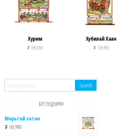
Хурим
Хубилай Хаан
₮
199,990
₮
139,990
Search for:
Search
БҮТЭЭГДЭХҮҮН
Морьтой хатан
₮
69,990