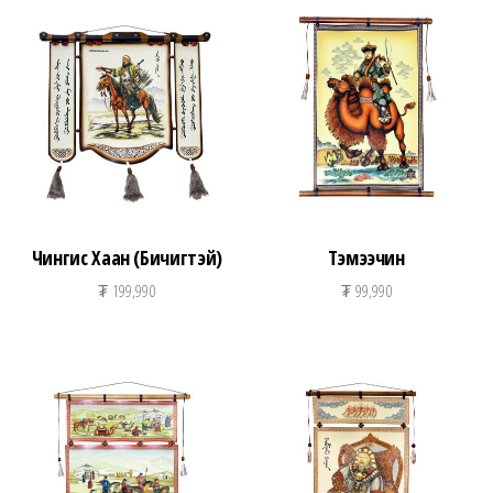
Чингис Хаан (Бичигтэй)
Тэмээчин
₮
199,990
₮
99,990