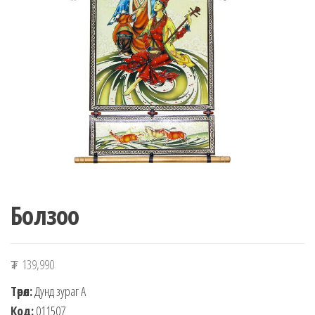
n
Болзоо
₮
139,990
Төрөл:
Дунд зураг А
Код:
011507