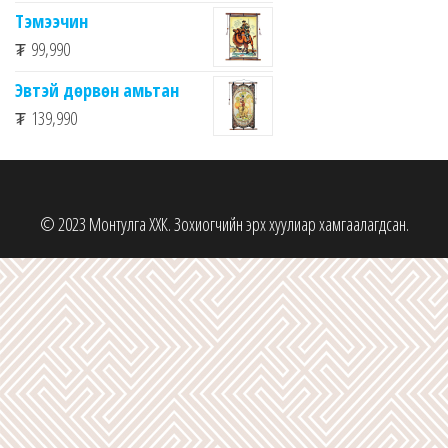
Тэмээчин
₮
99,990
Эвтэй дөрвөн амьтан
₮
139,990
© 2023 Монтулга ХХК. Зохиогчийн эрх хуулиар хамгаалагдсан.