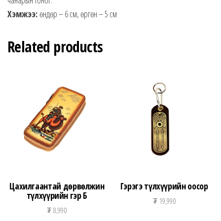
Хэмжээ:
өндөр – 6 см, өргөн – 5 см
Related products
Цахилгаантай дөрвөлжин
Гэрэгэ түлхүүрийн оосор
түлхүүрийн гэр Б
₮
19,990
₮
8,990