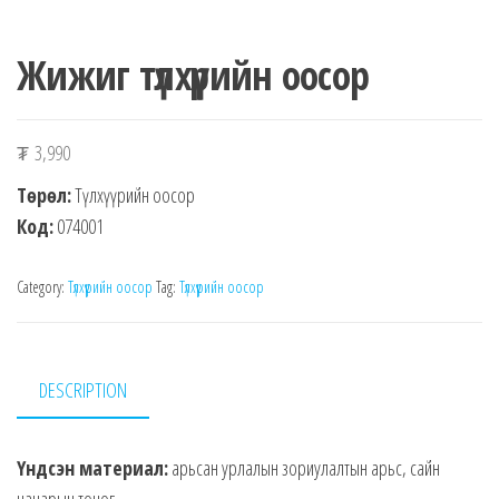
Жижиг түлхүүрийн оосор
₮
3,990
Төрөл:
Түлхүүрийн оосор
Код:
074001
Category:
Түлхүүрийн оосор
Tag:
Түлхүүрийн оосор
DESCRIPTION
Үндсэн материал:
арьсан урлалын зориулалтын арьс, сайн
чанарын тоног.