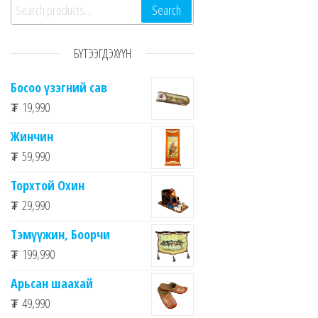
Search for:
Search
БҮТЭЭГДЭХҮҮН
Босоо үзэгний сав
₮
19,990
Жинчин
₮
59,990
Торхтой Охин
₮
29,990
Тэмүүжин, Боорчи
₮
199,990
Арьсан шаахай
₮
49,990