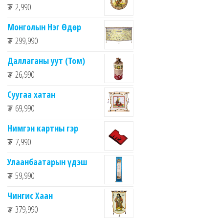
₮
2,990
Монголын Нэг Өдөр
₮
299,990
Даллаганы уут (Том)
₮
26,990
Суугаа хатан
₮
69,990
Нимгэн картны гэр
₮
7,990
Улаанбаатарын үдэш
₮
59,990
Чингис Хаан
₮
379,990