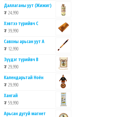
Даллаганы уут (Жижиг)
₮
24,990
Хэвтээ түрийвч C
₮
39,990
Савхны арьсан уут А
₮
12,990
Зүүдэг түрийвч B
₮
29,990
Календарьтай Ноён
₮
29,990
Хангай
₮
59,990
Арьсан дугуй магнет