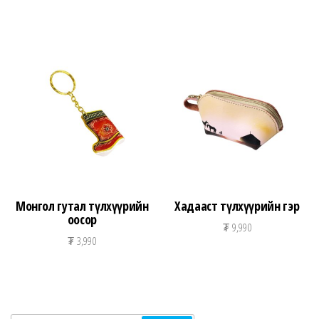
Монгол гутал түлхүүрийн
Хадааст түлхүүрийн гэр
оосор
₮
9,990
₮
3,990