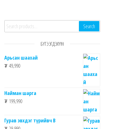
Search for:
Search
БҮТЭЭГДЭХҮҮН
Арьсан шаахай
₮
49,990
Найман шарга
₮
199,990
Гурав эвхдэг түрийвч B
₮
29,990