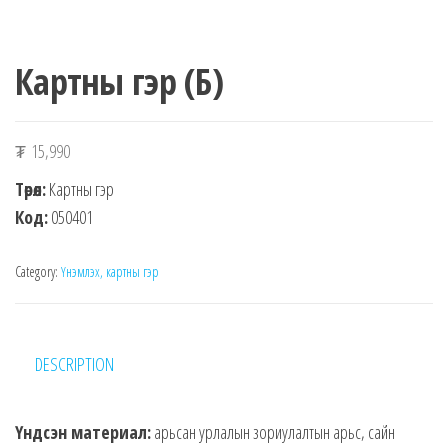
Картны гэр (Б)
₮
15,990
Төрөл:
Картны гэр
Код:
050401
Category:
Үнэмлэх, картны гэр
DESCRIPTION
Үндсэн материал:
арьсан урлалын зориулалтын арьс, сайн