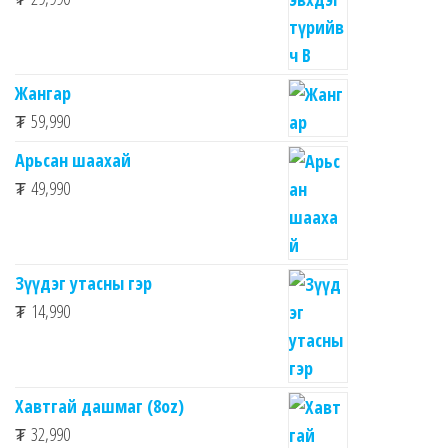
Жангар
₮
59,990
Арьсан шаахай
₮
49,990
Зүүдэг утасны гэр
₮
14,990
Хавтгай дашмаг (8oz)
₮
32,990