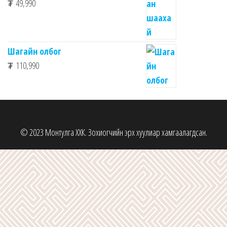
₮
49,990
Шагайн олбог
₮
110,990
© 2023 Монтулга ХХК. Зохиогчийн эрх хуулиар хамгаалагдсан.