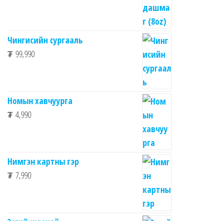
Чингисийн сургааль
₮
99,990
Номын хавчуурга
₮
4,990
Нимгэн картны гэр
₮
7,990