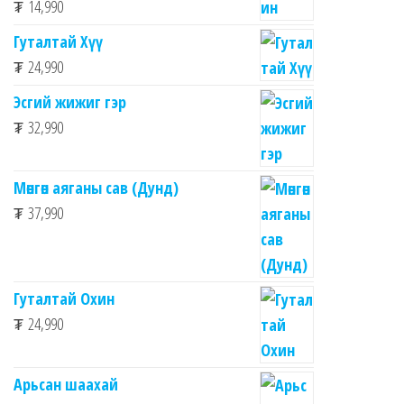
₮
14,990
Гуталтай Хүү
₮
24,990
Эсгий жижиг гэр
₮
32,990
Мөнгөн аяганы сав (Дунд)
₮
37,990
Гуталтай Охин
₮
24,990
Арьсан шаахай