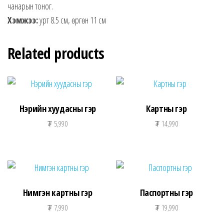
чанарын тоног.
Хэмжээ:
урт 8.5 см, өргөн 11 см
Related products
Нэрийн хуудасны гэр
Картны гэр
₮
5,990
₮
14,990
Нимгэн картны гэр
Паспортны гэр
₮
7,990
₮
19,990