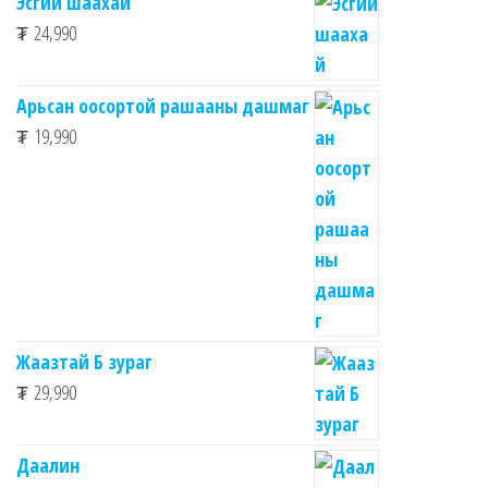
Эсгий шаахай
₮
24,990
Арьсан оосортой рашааны дашмаг
₮
19,990
Жаазтай Б зураг
₮
29,990
Даалин