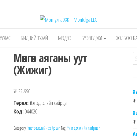
 – Montulga LLC
Mongolian leading manufacturer of leathe
1991.
 ХУУДАС
БИДНИЙ ТУХАЙ
МЭДЭЭ
БҮТЭЭГДЭХҮҮН
ХОЛБОО Б
Мөнгөн аяганы уут
Se
(Жижиг)
₮
22,990
Х
₮
Төрөл:
Үнэт эдлэлийн хайрцаг
Код:
044020
Х
₮
Category:
Үнэт эдлэлийн хайрцаг
Tag:
Үнэт эдлэлийн хайрцаг
А