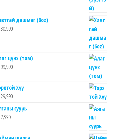
автгай дашмаг (6oz)
30,990
лаг цүнх (том)
99,990
орхтой Хүү
29,990
яганы суурь
7,990
айман шарга