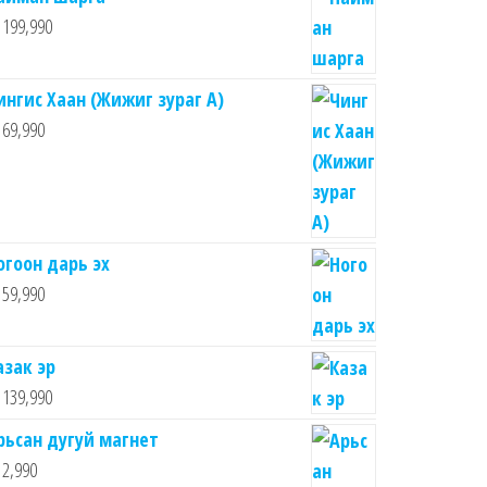
199,990
ингис Хаан (Жижиг зураг А)
69,990
огоон дарь эх
59,990
азак эр
139,990
рьсан дугуй магнет
2,990