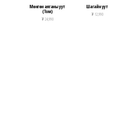
Мөнгөн аяганы уут
Шагайн уут
(Том)
₮
12,990
₮
24,990