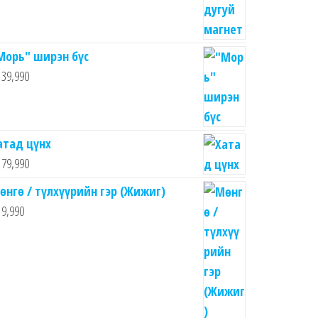
Морь" ширэн бүс
39,990
атад цүнх
79,990
өнгө / түлхүүрийн гэр (Жижиг)
9,990