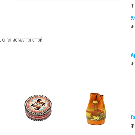
₮
У
₮
 өнгөт металл тоногтой
А
₮
Г
₮