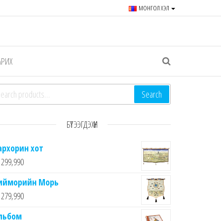
МОНГОЛ ХЭЛ
r souvenirs and goods since
АРИХ
arch for:
Search
БҮТЭЭГДЭХҮҮН
архорин хот
299,990
ийморийн Морь
279,990
льбом