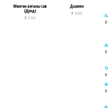
Мөнгөн аяганы сав
Даалин
(Дунд)
₮
14,990
Х
₮
37,990
₮
А
₮
Т
₮
А
₮
Н