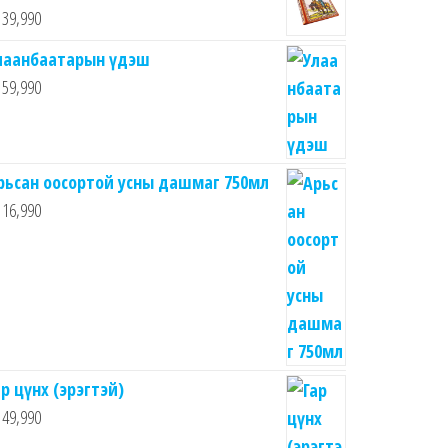
39,990
лаанбаатарын үдэш
59,990
рьсан оосортой усны дашмаг 750мл
16,990
ар цүнх (эрэгтэй)
49,990