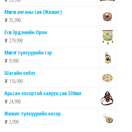
Мөнгөн аяганы сав (Жижиг)
₮
35,990
Есөн Эрдэнийн Орон
₮
279,990
Мөнгө / түлхүүрийн гэр
₮
9,990
Шагайн олбог
₮
110,990
Арьсан оосортой халуун сав 330мл
₮
24,990
Жижиг түлхүүрийн оосор
₮
3,990