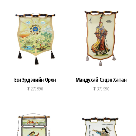
Есөн Эрдэнийн Орон
Мандухай Сэцэн Хатан
₮
279,990
₮
379,990