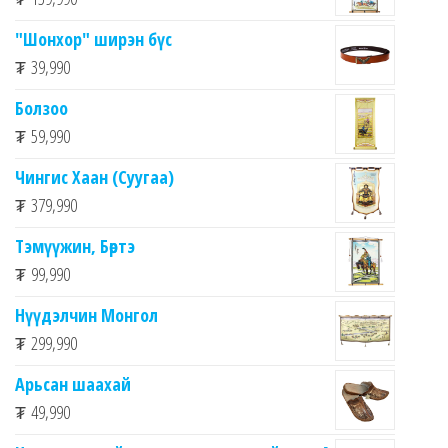
"Шонхор" ширэн бүс
₮
39,990
Болзоо
₮
59,990
Чингис Хаан (Суугаа)
₮
379,990
Тэмүүжин, Бөртэ
₮
99,990
Нүүдэлчин Монгол
₮
299,990
Арьсан шаахай
₮
49,990