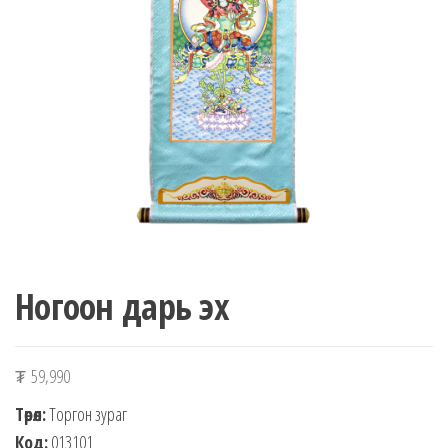
n
Ногоон дарь эх
₮
59,990
Төрөл:
Торгон зураг
Код:
013101