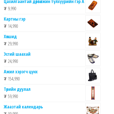
Цахилгаантай дөрвөлжин түлхүүрийн гэр А
₮
9,990
Картны гэр
₮
14,990
Хөгшид
₮
29,990
Эсгий шаахай
₮
24,990
Ажил хэрэгч цүнх
₮
154,990
Төрийн дуулал
₮
59,990
Жаазтай календарь
₮
39,990