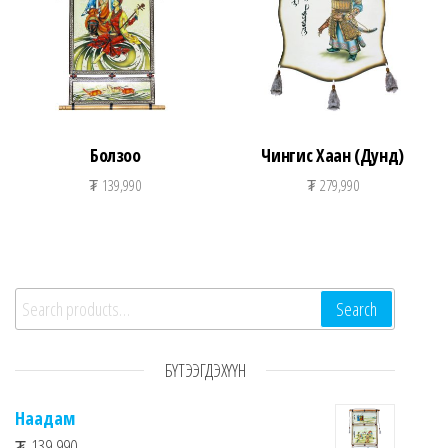
Болзоо
Чингис Хаан (Дунд)
₮
139,990
₮
279,990
Search for:
Search
БҮТЭЭГДЭХҮҮН
Наадам
₮
139,990