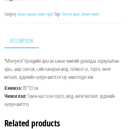
Category:
Ханын арьсан чимэг зураг
Tags:
Торгон зураг
,
Ханын чимэг
DESCRIPTION
“Монтулга” брэндийн арьсан ханын чимгийг урлахдаа зориулалтын
арьс, шир сонгож, сайн чанарын мод, гоёмсог үс, торго, өнгөт
металл, эрдэнийн чулуун шигтгээгээр чимэглэдэг юм.
Хэмжээ:
85*33 см
Чимэглэл:
Түмэн наст хээн торго, мод, өнгөт металл, эрдэнийн
чулуун шигтгээ
Related products