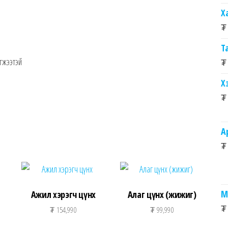
Х
₮
Т
үгжээтэй
₮
Х
₮
А
₮
М
Ажил хэрэгч цүнх
Алаг цүнх (жижиг)
₮
₮
154,990
₮
99,990