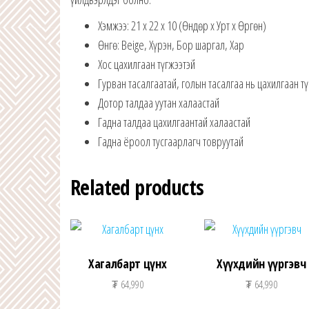
Хэмжээ: 21 x 22 x 10 (Өндөр x Урт x Өргөн)
Өнгө: Beige, Хүрэн, Бор шаргал, Хар
Хос цахилгаан түгжээтэй
Гурван тасалгаатай, голын тасалгаа нь цахилгаан т
Дотор талдаа уутан халаастай
Гадна талдаа цахилгаантай халаастай
Гадна ёроол тусгаарлагч товруутай
Related products
Хагалбарт цүнх
Хүүхдийн үүргэвч
₮
64,990
₮
64,990