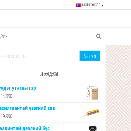
МОНГОЛ ХЭЛ
r souvenirs and goods since
АРИХ
arch for:
Search
БҮТЭЭГДЭХҮҮН
үүдэг утасны гэр
14,990
ахилгаантай үзэгний сав
19,990
аалинтай дээлний бүс