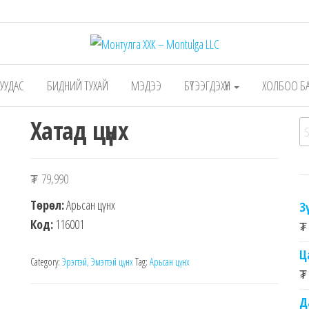
 – Montulga LLC
Mongolian leading manufacturer of leathe
1991.
 ХУУДАС
БИДНИЙ ТУХАЙ
МЭДЭЭ
БҮТЭЭГДЭХҮҮН
ХОЛБОО Б
Хатад цүнх
Se
₮
79,990
Төрөл:
Арьсан цүнх
З
Код:
116001
₮
Ц
Category:
Эрэгтэй, Эмэгтэй цүнх
Tag:
Арьсан цүнх
₮
Д