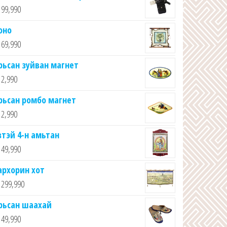
99,990
оно
69,990
рьсан зуйван магнет
2,990
рьсан ромбо магнет
2,990
втэй 4-н амьтан
49,990
архорин хот
299,990
рьсан шаахай
49,990