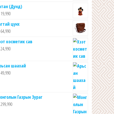
атан (Дунд)
19,990
агтай цүнх
64,990
ээт косметик сав
24,990
рьсан шаахай
49,990
онголын Газрын Зураг
299,990