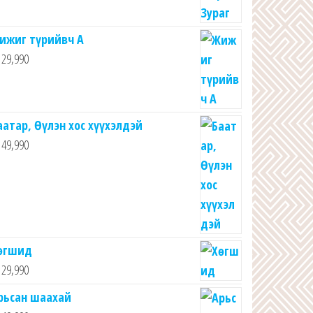
ижиг түрийвч А
29,990
аатар, Өүлэн хос хүүхэлдэй
49,990
өгшид
29,990
рьсан шаахай