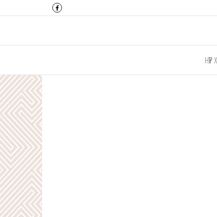
Монтулга ХХК
НҮҮР