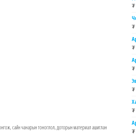
₮
Ч
₮
А
₮
А
₮
Э
₮
Х
₮
А
сонгож, сайн чанарын тоноглол, доторын материал ашиглан
₮