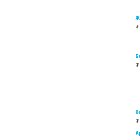
Ж
₮
Б
₮
Х
₮
А