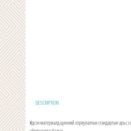
DESCRIPTION
Үндсэн материалд цүнхний зориулалтын стандартын арьс 
үйлдвэрлдэг болно.