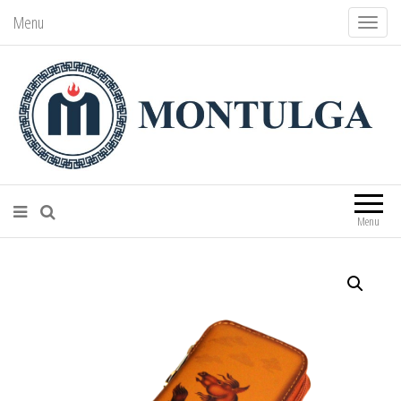
Menu
T
o
g
g
l
e
n
Монтулга ХХК – Montulga LLC
Mongolian leading manufacturer of
leather souvenirs and goods since 1991.
a
Menu
v
i
g
a
t
i
o