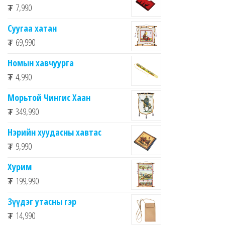
₮
7,990
Суугаа хатан
₮
69,990
Номын хавчуурга
₮
4,990
Морьтой Чингис Хаан
₮
349,990
Нэрийн хуудасны хавтас
₮
9,990
Хурим
₮
199,990
Зүүдэг утасны гэр
₮
14,990