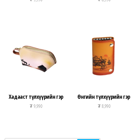
Хадааст түлхүүрийн гэр
Өнгийн түлхүүрийн гэр
₮
9,990
₮
8,990