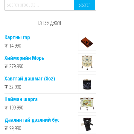
Search for:
Search
БҮТЭЭГДЭХҮҮН
Картны гэр
₮
14,990
Хийморийн Морь
₮
279,990
Хавтгай дашмаг (8oz)
₮
32,990
Найман шарга
₮
199,990
Даалинтай дээлний бүс
₮
99,990