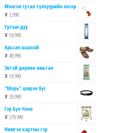
Монгол гутал түлхүүрийн оосор
₮
3,990
Уртын дуу
₮
59,990
Арьсан шаахай
₮
49,990
Эвтэй дөрвөн амьтан
₮
59,990
"Морь" ширэн бүс
₮
39,990
Гэр Бүл Чоно
₮
279,990
Нимгэн картны гэр