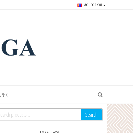
МОНГОЛ ХЭЛ
r souvenirs and goods since
АРИХ
arch for:
Search
БҮТЭЭГДЭХҮҮН