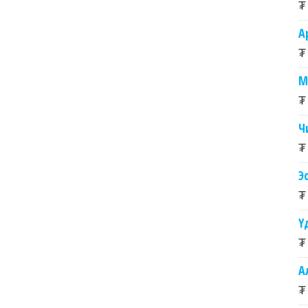
₮
А
₮
М
₮
Ч
₮
Э
₮
Ү
₮
А
₮