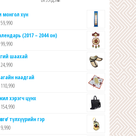
и монгол хүн
59,990
алендарь (2017 – 2044 он)
99,990
сгий шаахай
24,990
агайн наадгай
110,990
жил хэрэгч цүнх
154,990
өнгө / түлхүүрийн гэр
9,990