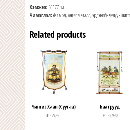
Хэмжээ:
61*77 см
Чимэглэл:
Үнэт мод, өнгөт металл, эрдэнийн чулуун шиг
Related products
Чингис Хаан (Суугаа)
Баатрууд
₮
379,990
₮
139,990