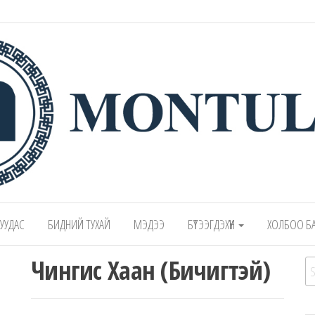
 – Montulga LLC
Mongolian leading manufacturer of leathe
1991.
 ХУУДАС
БИДНИЙ ТУХАЙ
МЭДЭЭ
БҮТЭЭГДЭХҮҮН
ХОЛБОО Б
Чингис Хаан (Бичигтэй)
Se