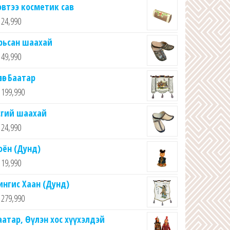
эвтээ косметик сав
24,990
рьсан шаахай
49,990
лөг Баатар
199,990
сгий шаахай
24,990
оён (Дунд)
19,990
ингис Хаан (Дунд)
279,990
аатар, Өүлэн хос хүүхэлдэй