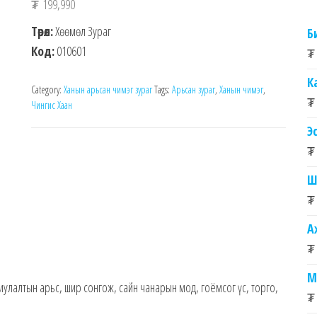
₮
199,990
Төрөл:
Хөөмөл Зураг
Б
Код:
010601
₮
К
Category:
Ханын арьсан чимэг зураг
Tags:
Арьсан зураг
,
Ханын чимэг
,
₮
Чингис Хаан
Э
₮
Ш
₮
А
₮
М
улалтын арьс, шир сонгож, сайн чанарын мод, гоёмсог үс, торго,
₮