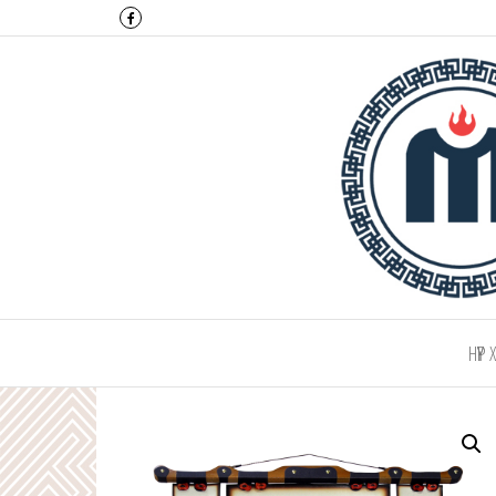
Монтулга ХХК
НҮҮР