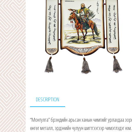
DESCRIPTION
“Монтулга” брэндийн арьсан ханын чимгийг урлахдаа зори
өнгөт металл, эрдэнийн чулуун шигтгээгээр чимэглэдэг юм.