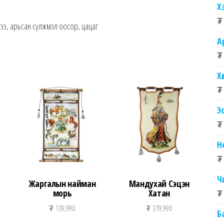
Х
₮
тгээ, арьсан сүлжмэл оосор, цацаг
А
₮
Хө
₮
Э
₮
Н
₮
Ч
Жаргалын найман
Мандухай Сэцэн
морь
Хатан
₮
₮
139,990
₮
379,990
Б