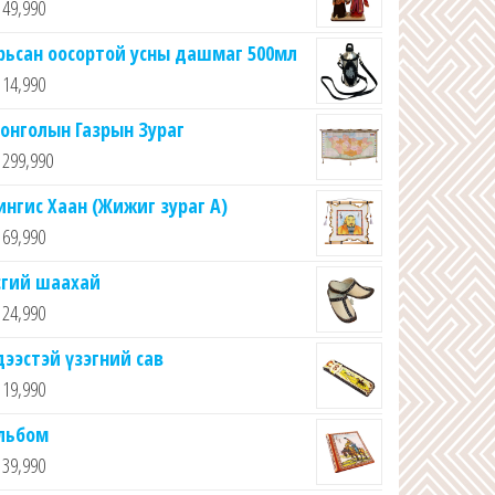
49,990
рьсан оосортой усны дашмаг 500мл
14,990
онголын Газрын Зураг
299,990
ингис Хаан (Жижиг зураг А)
69,990
сгий шаахай
24,990
дээстэй үзэгний сав
19,990
льбом
39,990