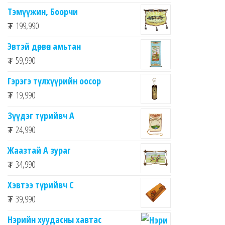
Тэмүүжин, Боорчи
₮
199,990
Эвтэй дөрвөн амьтан
₮
59,990
Гэрэгэ түлхүүрийн оосор
₮
19,990
Зүүдэг түрийвч A
₮
24,990
Жаазтай А зураг
₮
34,990
Хэвтээ түрийвч C
₮
39,990
Нэрийн хуудасны хавтас