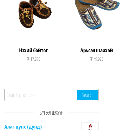
Нэхий бойтог
Арьсан шаахай
₮
17,990
₮
49,990
Search for:
Search
БҮТЭЭГДЭХҮҮН
Алаг цүнх (дунд)