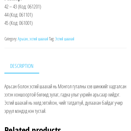
42 – 43 (Код: 061201)
44 (Код: 061101)
45 (Код: 061001)
Category:
Арьсан, эсгий шаахай
Tag:
Эсгий шаахай
DESCRIPTION
Арьсан болон эсгий шаахай нь Монгол гуталны хэв шинжийг хадгалсан
ээтэн хоншоортой бөгөөд зулаг, гадна улыг үхрийн арьсаар хийдэг.
Эсгий шаахай нь хөлд эвтэйхэн, чийг татдаггүй, дулаахан байдаг учир
эрүүл мэндэд нэн тустай.
Related products