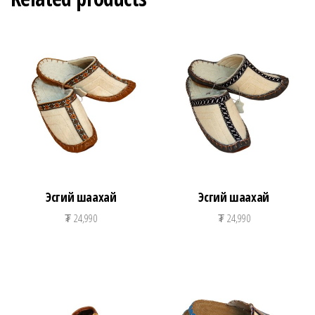
Эсгий шаахай
Эсгий шаахай
₮
24,990
₮
24,990