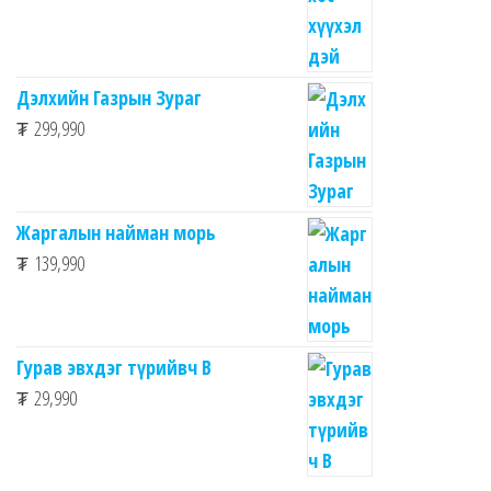
Дэлхийн Газрын Зураг
₮
299,990
Жаргалын найман морь
₮
139,990
Гурав эвхдэг түрийвч B
₮
29,990