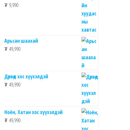
₮
9,990
Арьсан шаахай
₮
49,990
Дөрвөд хос хүүхэлдэй
₮
49,990
Ноён, Хатан хос хүүхэлдэй
₮
49,990