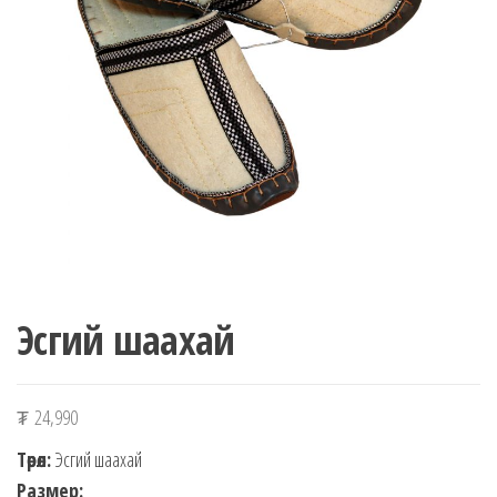
n
Эсгий шаахай
₮
24,990
Төрөл:
Эсгий шаахай
Размер: