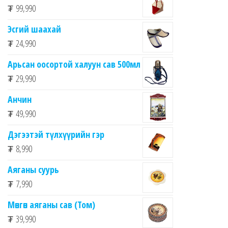
₮
99,990
Эсгий шаахай
₮
24,990
Арьсан оосортой халуун сав 500мл
₮
29,990
Анчин
₮
49,990
Дэгээтэй түлхүүрийн гэр
₮
8,990
Аяганы суурь
₮
7,990
Мөнгөн аяганы сав (Том)
₮
39,990