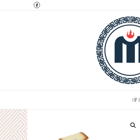
Монтулга ХХК
НҮҮР