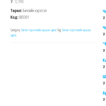
₮
12,990
Төрөл:
Бичгийн хэрэгсэл
Ч
Код:
083301
₮
Ч
Category:
Бичиг хэрэгслийн арьсан эдлэл
Tag:
Бичиг хэрэгслийн арьсан
₮
эдлэл
"
₮
К
₮
Ш
₮
А
₮