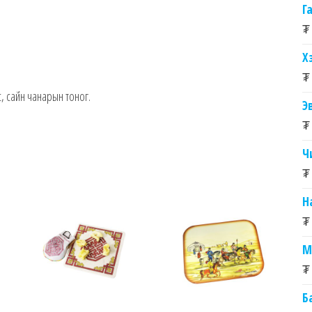
Г
₮
Х
₮
 сайн чанарын тоног.
Э
₮
Ч
₮
Н
₮
М
₮
Б