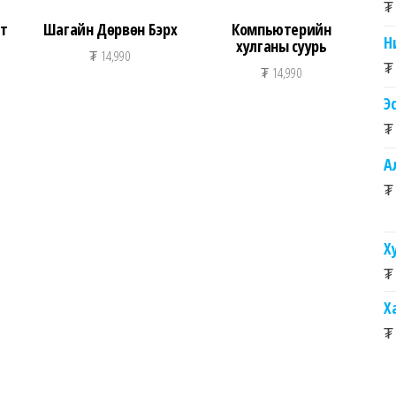
₮
ет
Шагайн Дөрвөн Бэрх
Компьютерийн
Н
хулганы суурь
₮
14,990
₮
₮
14,990
Э
₮
А
₮
Х
₮
Х
₮