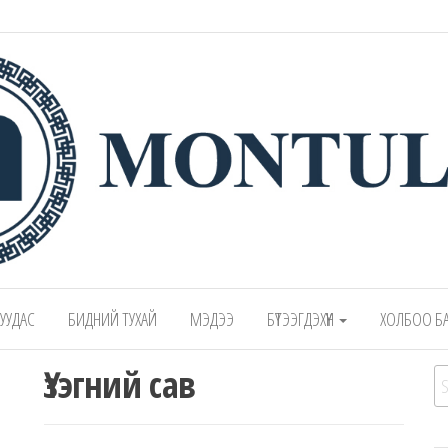
 – Montulga LLC
Mongolian leading manufacturer of leathe
1991.
 ХУУДАС
БИДНИЙ ТУХАЙ
МЭДЭЭ
БҮТЭЭГДЭХҮҮН
ХОЛБОО Б
Үзэгний сав
Se