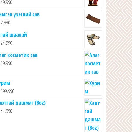
49,990
имгэн үзэгний сав
7,990
сгий шаахай
24,990
лаг косметик сав
19,990
урим
199,990
автгай дашмаг (8oz)
32,990