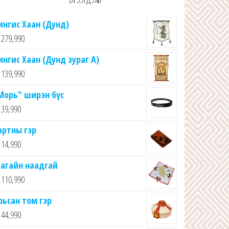
ингис Хаан (Дунд)
279,990
ингис Хаан (Дунд зураг А)
139,990
Морь" ширэн бүс
39,990
артны гэр
14,990
агайн наадгай
110,990
рьсан том гэр
44,990