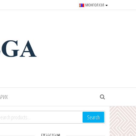
МОНГОЛ ХЭЛ
r souvenirs and goods since
АРИХ
arch for:
Search
БҮТЭЭГДЭХҮҮН