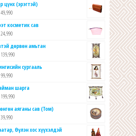
ар цүнх (эрэгтэй)
49,990
ээт косметик сав
24,990
втэй дөрвөн амьтан
139,990
ингисийн сургааль
99,990
айман шарга
199,990
өнгөн аяганы сав (Том)
39,990
аатар, Өүлэн хос хүүхэлдэй