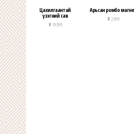
Цахилгаантай
Арьсан ромбо магн
үзэгний сав
₮
2,990
₮
19,990