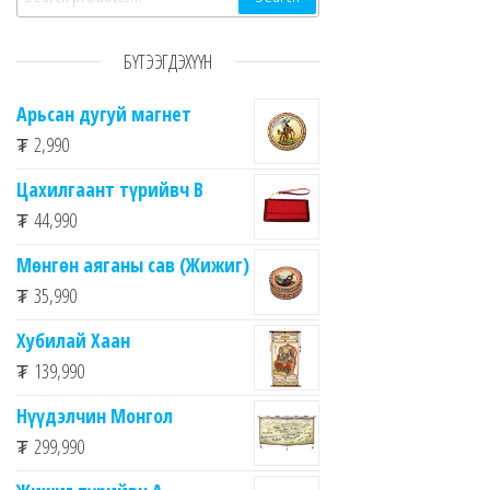
БҮТЭЭГДЭХҮҮН
Арьсан дугуй магнет
₮
2,990
Цахилгаант түрийвч B
₮
44,990
Мөнгөн аяганы сав (Жижиг)
₮
35,990
Хубилай Хаан
₮
139,990
Нүүдэлчин Монгол
₮
299,990