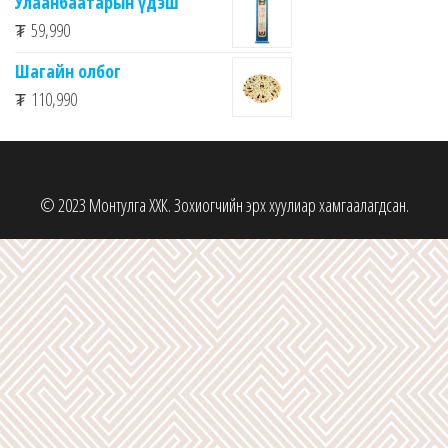
Улаанбаатарын үдэш
₮
59,990
Шагайн олбог
₮
110,990
© 2023 Монтулга ХХК. Зохиогчийн эрх хуулиар хамгаалагдсан.