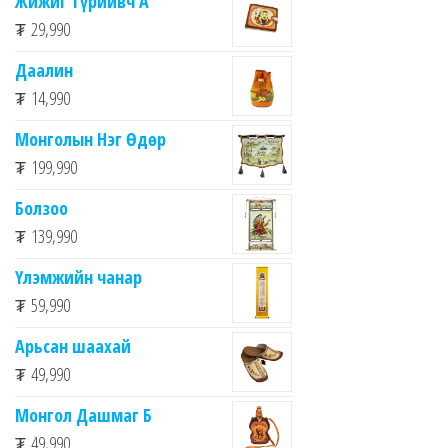
Жижиг түрийвч А
₮
29,990
Даалин
₮
14,990
Монголын Нэг Өдөр
₮
199,990
Болзоо
₮
139,990
Үлэмжийн чанар
₮
59,990
Арьсан шаахай
₮
49,990
Монгол Дашмаг Б
₮
49,990