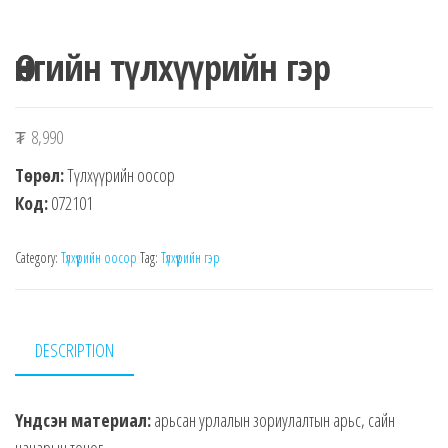
Өнгийн түлхүүрийн гэр
₮
8,990
Төрөл:
Түлхүүрийн оосор
Код:
072101
Category:
Түлхүүрийн оосор
Tag:
Түлхүүрийн гэр
DESCRIPTION
Үндсэн материал:
арьсан урлалын зориулалтын арьс, сайн
чанарын тоног.