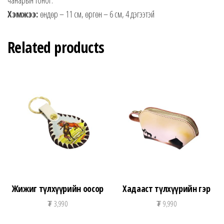
Хэмжээ:
өндөр – 11 см, өргөн – 6 см, 4 дэгээтэй
Related products
Жижиг түлхүүрийн оосор
Хадааст түлхүүрийн гэр
₮
3,990
₮
9,990