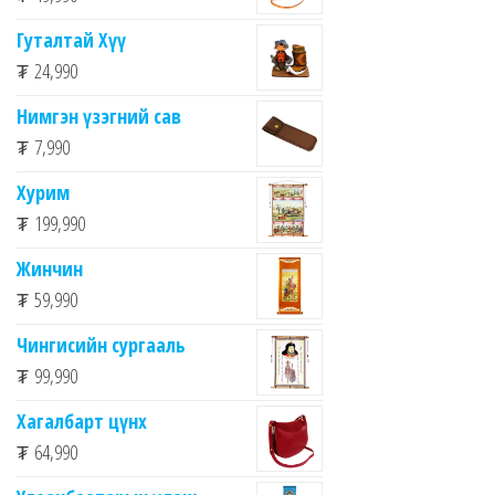
Гуталтай Хүү
₮
24,990
Нимгэн үзэгний сав
₮
7,990
Хурим
₮
199,990
Жинчин
₮
59,990
Чингисийн сургааль
₮
99,990
Хагалбарт цүнх
₮
64,990