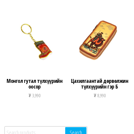
Монгол гутал түлхүүрийн
Цахилгаантай дөрвөлжин
оосор
түлхүүрийн гэр Б
₮
3,990
₮
8,990
Search for:
Search