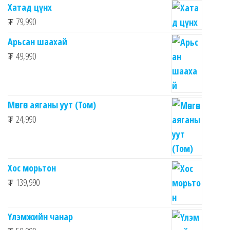
Хатад цүнх
₮
79,990
Арьсан шаахай
₮
49,990
Мөнгөн аяганы уут (Том)
₮
24,990
Хос морьтон
₮
139,990
Үлэмжийн чанар