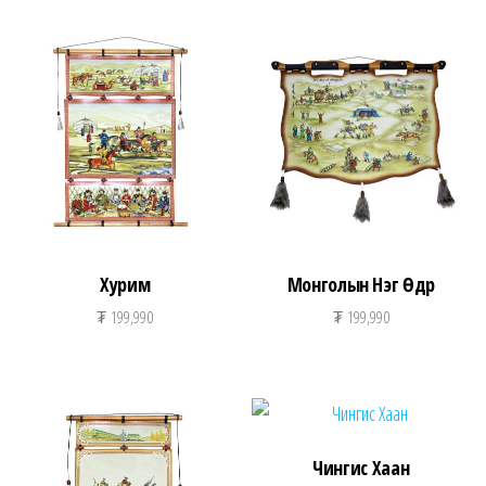
Хурим
Монголын Нэг Өдөр
₮
199,990
₮
199,990
Чингис Хаан