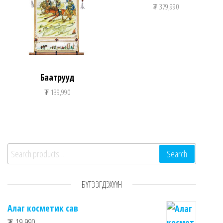
₮
379,990
Баатрууд
₮
139,990
Search for:
Search
БҮТЭЭГДЭХҮҮН
Алаг косметик сав
₮
19,990