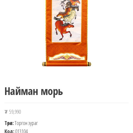
n
Найман морь
₮
59,990
Төрөл:
Торгон зураг
Код:
013104