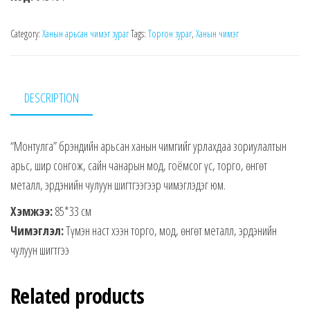
Category:
Ханын арьсан чимэг зураг
Tags:
Торгон зураг
,
Ханын чимэг
DESCRIPTION
“Монтулга” брэндийн арьсан ханын чимгийг урлахдаа зориулалтын
арьс, шир сонгож, сайн чанарын мод, гоёмсог үс, торго, өнгөт
металл, эрдэнийн чулуун шигтгээгээр чимэглэдэг юм.
Хэмжээ:
85*33 см
Чимэглэл:
Түмэн наст хээн торго, мод, өнгөт металл, эрдэнийн
чулуун шигтгээ
Related products