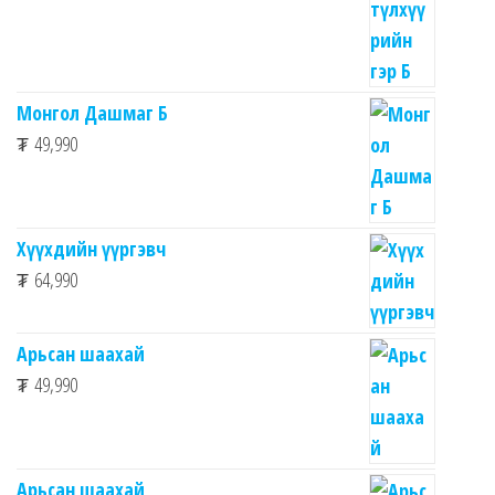
Монгол Дашмаг Б
₮
49,990
Хүүхдийн үүргэвч
₮
64,990
Арьсан шаахай
₮
49,990
Арьсан шаахай