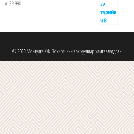
₮
39,990
© 2023 Монтулга ХХК. Зохиогчийн эрх хуулиар хамгаалагдсан.