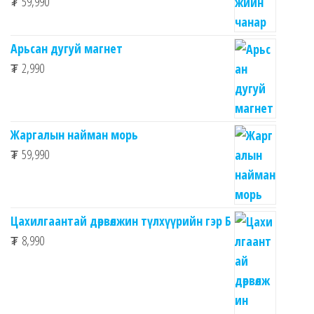
₮
59,990
Арьсан дугуй магнет
₮
2,990
Жаргалын найман морь
₮
59,990
Цахилгаантай дөрвөлжин түлхүүрийн гэр Б
₮
8,990