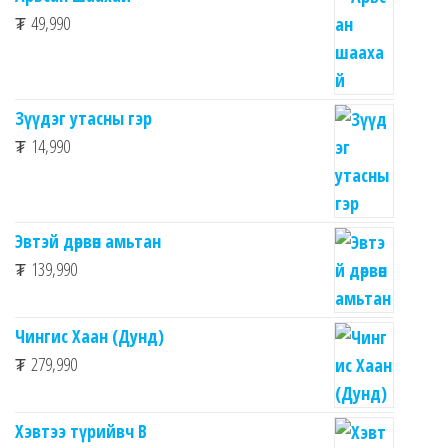
₮
49,990
Зүүдэг утасны гэр
₮
14,990
Эвтэй дөрвөн амьтан
₮
139,990
Чингис Хаан (Дунд)
₮
279,990
Хэвтээ түрийвч B