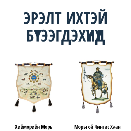
ЭРЭЛТ ИХТЭЙ
БҮТЭЭГДЭХҮҮНҮҮД
Хийморийн Морь
Морьтой Чингис Хаан