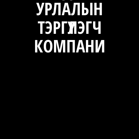
УРЛАЛЫН
n
ТЭРГҮҮЛЭГЧ
КОМПАНИ