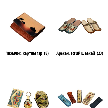
Үнэмлэх, картны гэр
(8)
Арьсан, эсгий шаахай
(23)