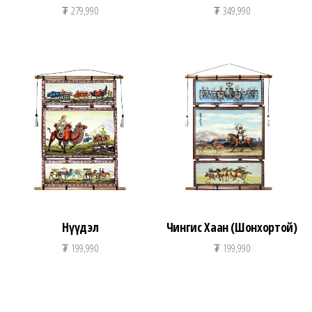
₮
279,990
₮
349,990
Нүүдэл
Чингис Хаан (Шонхортой)
₮
199,990
₮
199,990