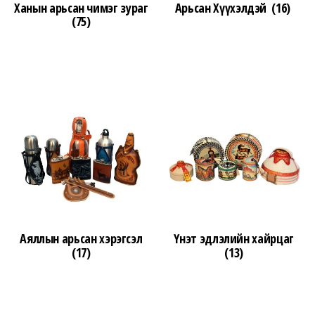
Ханын арьсан чимэг зураг
Арьсан Хүүхэлдэй
(16)
(75)
Аяллын арьсан хэрэгсэл
Үнэт эдлэлийн хайрцаг
(17)
(13)