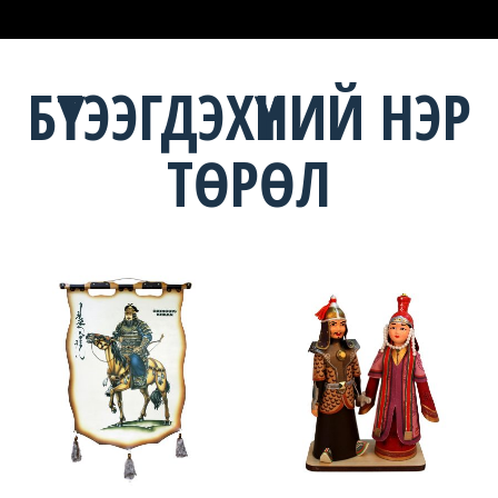
БҮТЭЭГДЭХҮҮНИЙ НЭР
ТӨРӨЛ