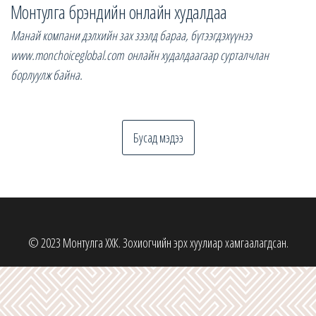
Монтулга брэндийн онлайн худалдаа
Манай компани дэлхийн зах зээлд бараа, бүтээгдэхүүнээ
www.monchoiceglobal.com онлайн худалдаагаар сурталчлан
борлуулж байна.
Бусад мэдээ
© 2023 Монтулга ХХК. Зохиогчийн эрх хуулиар хамгаалагдсан.