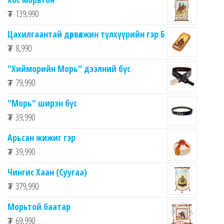
₮
139,990
Цахилгаантай дөрвөлжин түлхүүрийн гэр Б
₮
8,990
"Хийморийн Морь" дээлний бүс
₮
79,990
"Морь" ширэн бүс
₮
39,990
Арьсан жижиг гэр
₮
39,990
Чингис Хаан (Суугаа)
₮
379,990
Морьтой баатар
₮
69,990