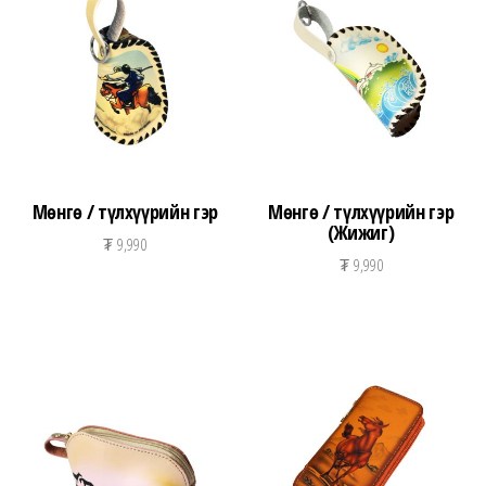
n
Мөнгө / түлхүүрийн гэр
Мөнгө / түлхүүрийн гэр
(Жижиг)
₮
9,990
₮
9,990