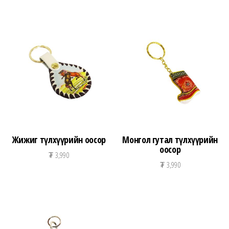
Жижиг түлхүүрийн оосор
Монгол гутал түлхүүрийн
оосор
₮
3,990
₮
3,990