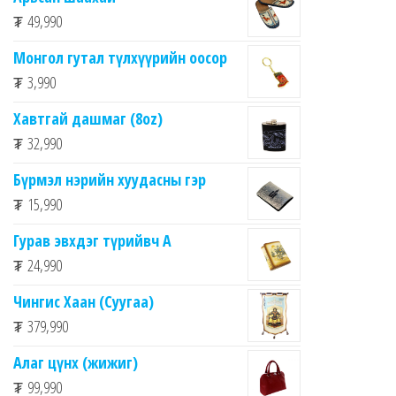
₮
49,990
Монгол гутал түлхүүрийн оосор
₮
3,990
Хавтгай дашмаг (8oz)
₮
32,990
Бүрмэл нэрийн хуудасны гэр
₮
15,990
Гурав эвхдэг түрийвч A
₮
24,990
Чингис Хаан (Суугаа)
₮
379,990
Алаг цүнх (жижиг)
₮
99,990