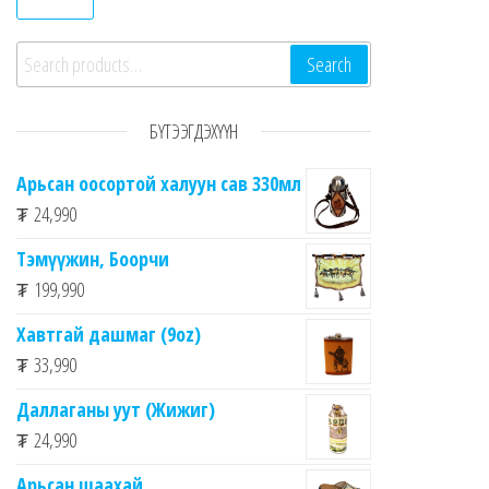
Search for:
Search
БҮТЭЭГДЭХҮҮН
Арьсан оосортой халуун сав 330мл
₮
24,990
Тэмүүжин, Боорчи
₮
199,990
Хавтгай дашмаг (9oz)
₮
33,990
Даллаганы уут (Жижиг)
₮
24,990
Арьсан шаахай