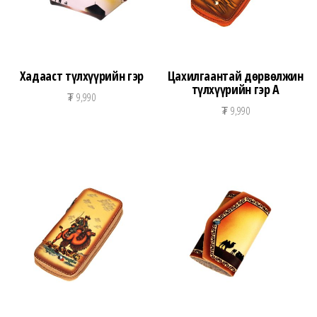
Хадааст түлхүүрийн гэр
Цахилгаантай дөрвөлжин
түлхүүрийн гэр А
₮
9,990
₮
9,990