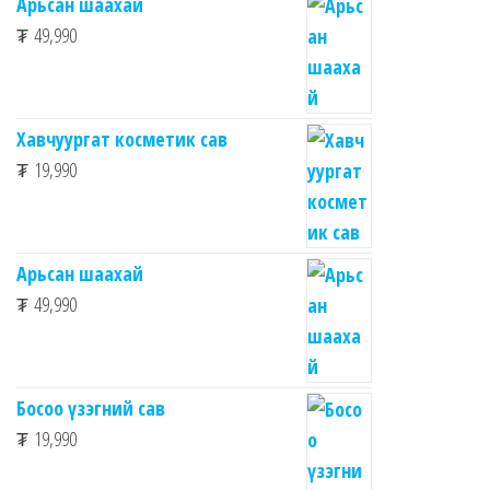
Арьсан шаахай
₮
49,990
Хавчуургат косметик сав
₮
19,990
Арьсан шаахай
₮
49,990
Босоо үзэгний сав
₮
19,990