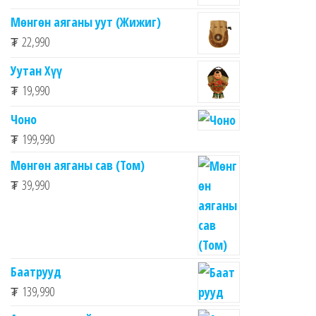
Мөнгөн аяганы уут (Жижиг)
₮
22,990
Уутан Хүү
₮
19,990
Чоно
₮
199,990
Мөнгөн аяганы сав (Том)
₮
39,990
Баатрууд
₮
139,990