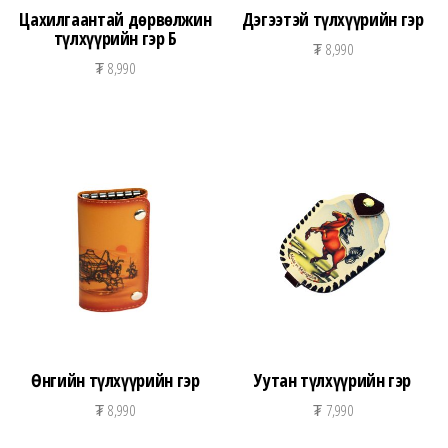
Цахилгаантай дөрвөлжин
Дэгээтэй түлхүүрийн гэр
түлхүүрийн гэр Б
₮
8,990
₮
8,990
Өнгийн түлхүүрийн гэр
Уутан түлхүүрийн гэр
₮
8,990
₮
7,990