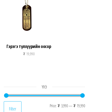
Гэрэгэ түлхүүрийн оосор
₮
19,990
ҮНЭ
Min price
Max price
Price:
₮ 3,990
—
₮ 19,990
Filter