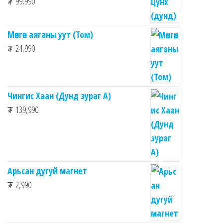
₮
99,990
Мөнгөн аяганы уут (Том)
₮
24,990
Чингис Хаан (Дунд зураг А)
₮
139,990
Арьсан дугуй магнет
₮
2,990