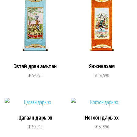
Эвтэй дөрвөн амьтан
Янжинлхам
₮
59,990
₮
59,990
Цагаан дарь эх
Ногоон дарь эх
₮
59,990
₮
59,990