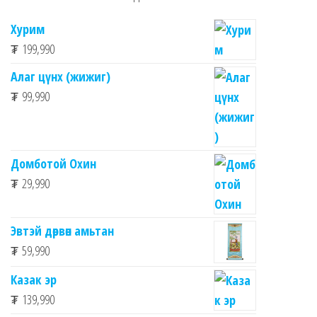
Хурим
₮
199,990
Алаг цүнх (жижиг)
₮
99,990
Домботой Охин
₮
29,990
Эвтэй дөрвөн амьтан
₮
59,990
Казак эр
₮
139,990