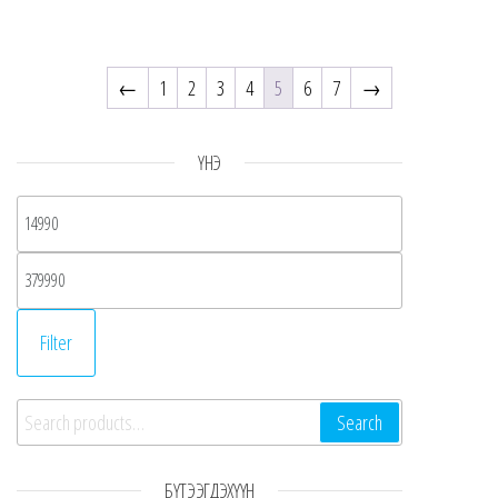
←
1
2
3
4
5
6
7
→
ҮНЭ
Min price
Max price
Filter
Search for:
Search
БҮТЭЭГДЭХҮҮН