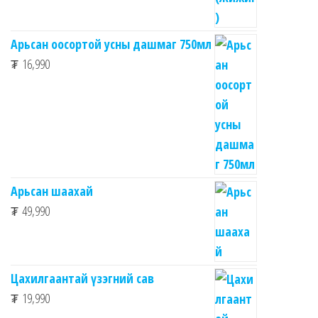
Арьсан оосортой усны дашмаг 750мл
₮
16,990
Арьсан шаахай
₮
49,990
Цахилгаантай үзэгний сав
₮
19,990