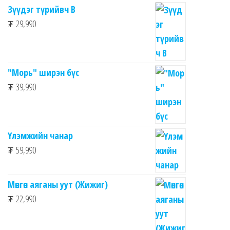
Зүүдэг түрийвч B
₮
29,990
"Морь" ширэн бүс
₮
39,990
Үлэмжийн чанар
₮
59,990
Мөнгөн аяганы уут (Жижиг)
₮
22,990