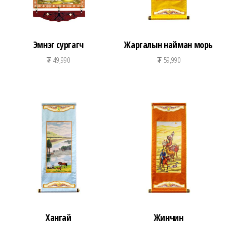
Эмнэг сургагч
Жаргалын найман морь
₮
49,990
₮
59,990
Хангай
Жинчин