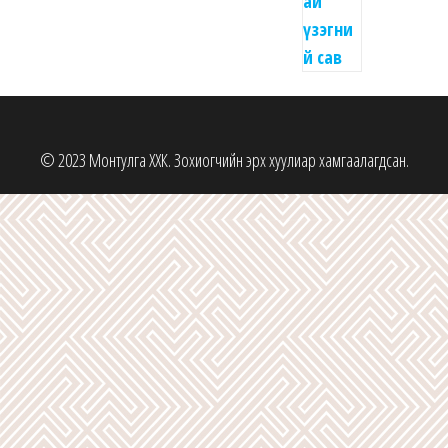
© 2023 Монтулга ХХК. Зохиогчийн эрх хуулиар хамгаалагдсан.