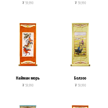
₮
59,990
₮
59,990
Найман морь
Болзоо
₮
59,990
₮
59,990