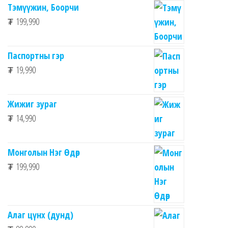
Тэмүүжин, Боорчи
₮
199,990
Паспортны гэр
₮
19,990
Жижиг зураг
₮
14,990
Монголын Нэг Өдөр
₮
199,990
Алаг цүнх (дунд)