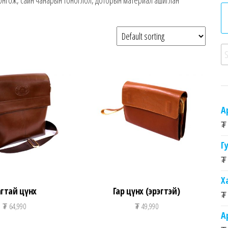
сонгож, сайн чанарын тоноглол, доторын материал ашиглан
Se
А
₮
Г
₮
Х
агтай цүнх
Гар цүнх (эрэгтэй)
₮
₮
64,990
₮
49,990
А