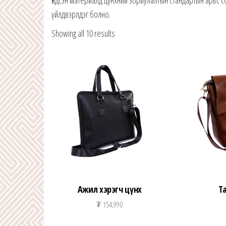
Үндсэн материалд цүнхний зориулалтын стандартын арьс 
үйлдвэрлдэг болно.
Showing all 10 results
Ажил хэрэгч цүнх
Т
₮
154,990