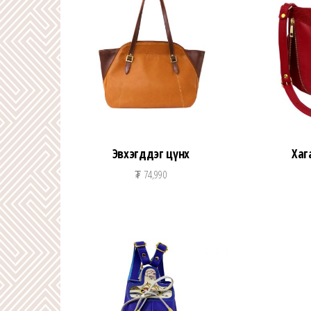
Эвхэгддэг цүнх
Хаг
₮
74,990