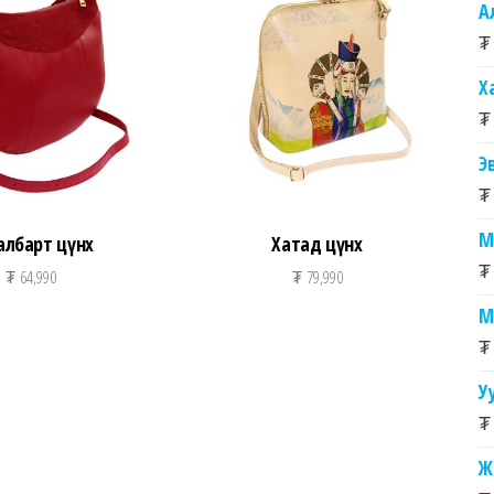
А
₮
Х
₮
Э
₮
М
албарт цүнх
Хатад цүнх
₮
₮
64,990
₮
79,990
М
₮
У
₮
Ж