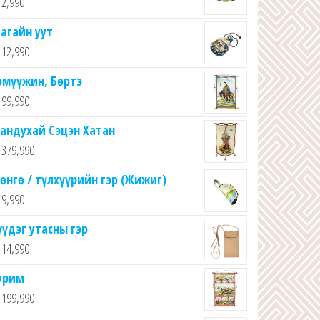
2,990
агайн уут
12,990
эмүүжин, Бөртэ
99,990
андухай Сэцэн Хатан
379,990
өнгө / түлхүүрийн гэр (Жижиг)
9,990
үүдэг утасны гэр
14,990
урим
199,990