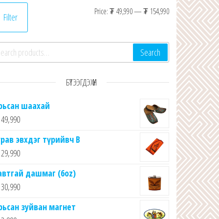
Min price
Max price
Price:
₮ 49,990
—
₮ 154,990
Filter
arch for:
Search
БҮТЭЭГДЭХҮҮН
рьсан шаахай
49,990
урав эвхдэг түрийвч B
29,990
автгай дашмаг (6oz)
30,990
рьсан зуйван магнет