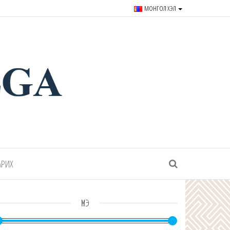
МОНГОЛ ХЭЛ
r souvenirs and goods since
АРИХ
ҮНЭ