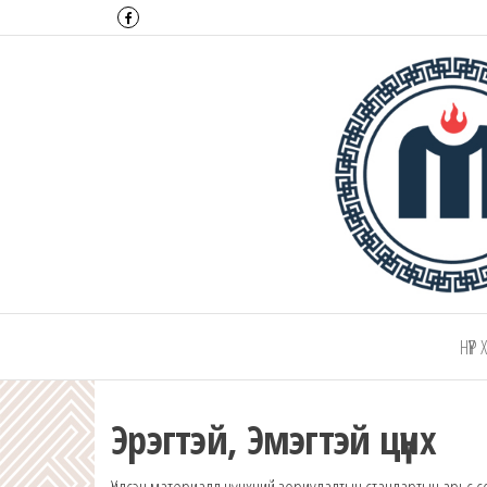
Монтулга ХХК
НҮҮР
Эрэгтэй, Эмэгтэй цүнх