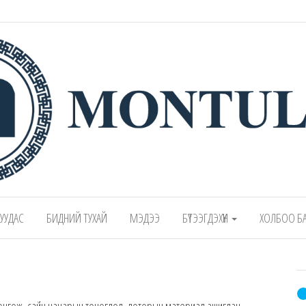
 – Montulga LLC
Mongolian leading manufacturer of leathe
1991.
 ХУУДАС
БИДНИЙ ТУХАЙ
МЭДЭЭ
БҮТЭЭГДЭХҮҮН
ХОЛБОО Б