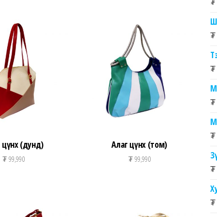
₮
Ш
₮
Т
₮
М
₮
М
₮
 цүнх (дунд)
Алаг цүнх (том)
З
₮
99,990
₮
99,990
₮
Х
₮