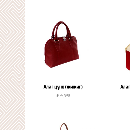
Алаг цүнх (жижиг)
Алаг
₮
99,990