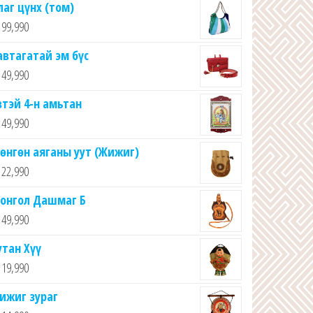
лаг цүнх (том)
99,990
автагатай эм бүс
49,990
втэй 4-н амьтан
49,990
өнгөн аяганы уут (Жижиг)
22,990
онгол Дашмаг Б
49,990
утан Хүү
19,990
ижиг зураг