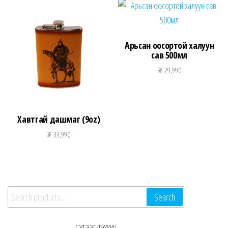
Арьсан оосортой халуун
сав 500мл
₮
29,990
Хавтгай дашмаг (9oz)
₮
33,990
Search for:
Search