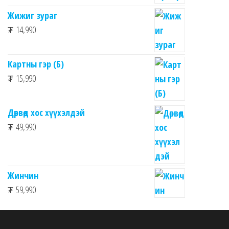
Жижиг зураг
₮
14,990
Картны гэр (Б)
₮
15,990
Дөрвөд хос хүүхэлдэй
₮
49,990
Жинчин
₮
59,990