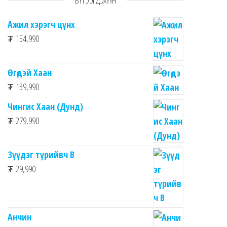
БҮТЭЭГДЭХҮҮН
Ажил хэрэгч цүнх
₮
154,990
Өгөдэй Хаан
₮
139,990
Чингис Хаан (Дунд)
₮
279,990
Зүүдэг түрийвч B
₮
29,990
Анчин