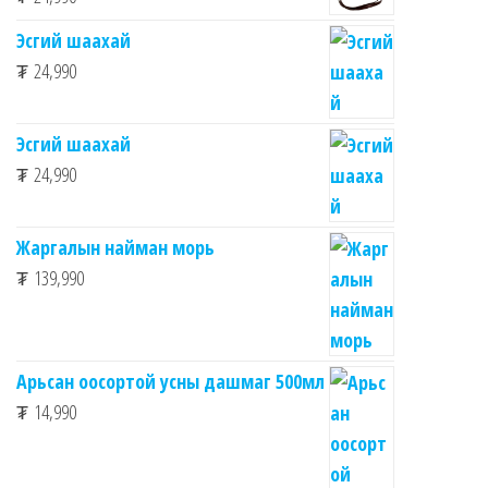
Эсгий шаахай
₮
24,990
Эсгий шаахай
₮
24,990
Жаргалын найман морь
₮
139,990
Арьсан оосортой усны дашмаг 500мл
₮
14,990