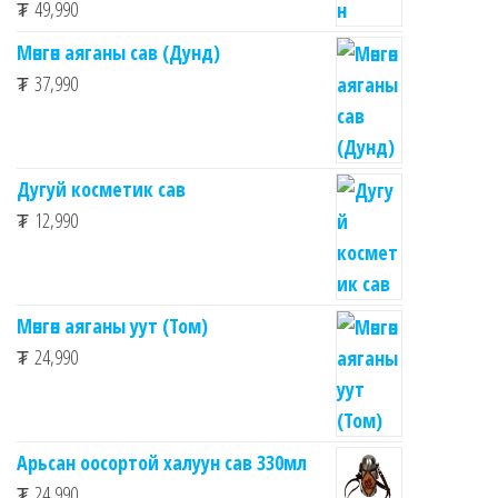
₮
49,990
Мөнгөн аяганы сав (Дунд)
₮
37,990
Дугуй косметик сав
₮
12,990
Мөнгөн аяганы уут (Том)
₮
24,990
Арьсан оосортой халуун сав 330мл
₮
24,990