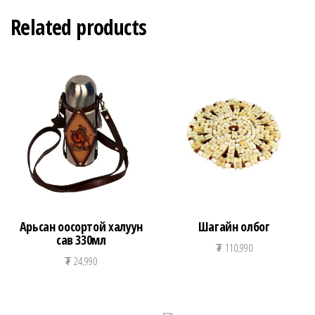
Related products
Арьсан оосортой халуун
Шагайн олбог
сав 330мл
₮
110,990
₮
24,990