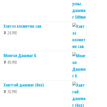
Хэвтээ косметик сав
₮
24,990
Монгол Дашмаг Б
₮
49,990
Хавтгай дашмаг (6oz)
₮
30,990