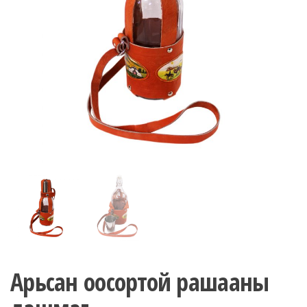
n
Арьсан оосортой рашааны