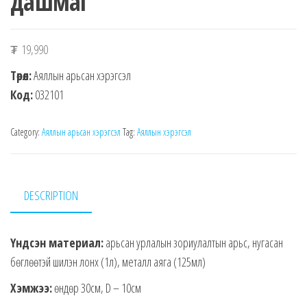
дашмаг
₮
19,990
Төрөл:
Аяллын арьсан хэрэгсэл
Код:
032101
Category:
Аяллын арьсан хэрэгсэл
Tag:
Аяллын хэрэгсэл
DESCRIPTION
Үндсэн материал:
арьсан урлалын зориулалтын арьс, нугасан
бөглөөтэй шилэн лонх (1л), металл аяга (125мл)
Хэмжээ:
өндөр 30см, D – 10см