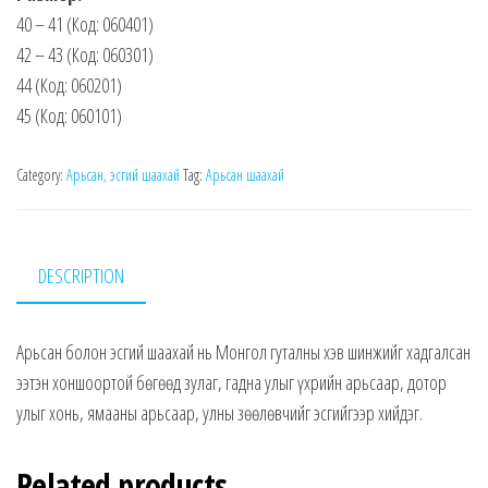
40 – 41 (Код: 060401)
42 – 43 (Код: 060301)
44 (Код: 060201)
45 (Код: 060101)
Category:
Арьсан, эсгий шаахай
Tag:
Арьсан шаахай
DESCRIPTION
Арьсан болон эсгий шаахай нь Монгол гуталны хэв шинжийг хадгалсан
ээтэн хоншоортой бөгөөд зулаг, гадна улыг үхрийн арьсаар, дотор
улыг хонь, ямааны арьсаар, улны зөөлөвчийг эсгийгээр хийдэг.
Related products