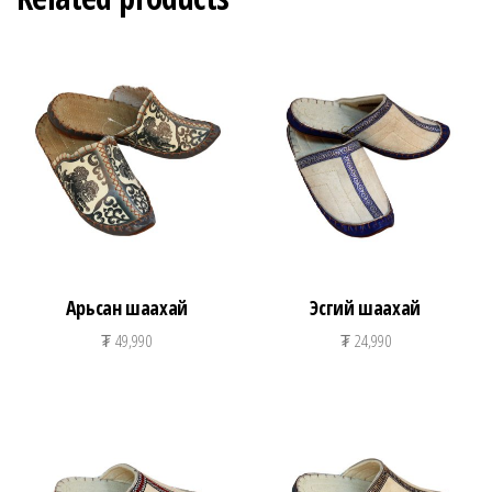
Арьсан шаахай
Эсгий шаахай
₮
49,990
₮
24,990