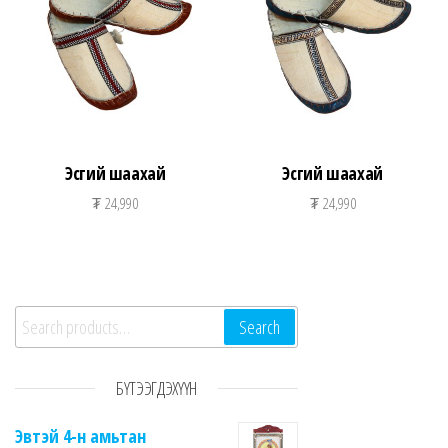
Эсгий шаахай
Эсгий шаахай
₮
24,990
₮
24,990
Search for:
Search
БҮТЭЭГДЭХҮҮН
Эвтэй 4-н амьтан