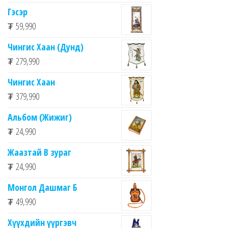
Гэсэр
₮
59,990
Чингис Хаан (Дунд)
₮
279,990
Чингис Хаан
₮
379,990
Альбом (Жижиг)
₮
24,990
Жаазтай В зураг
₮
24,990
Монгол Дашмаг Б
₮
49,990
Хүүхдийн үүргэвч