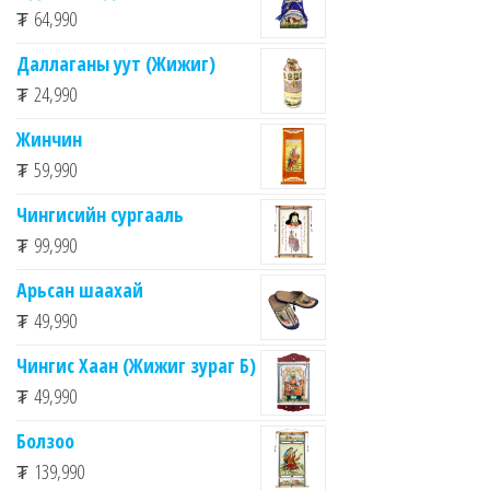
₮
64,990
Даллаганы уут (Жижиг)
₮
24,990
Жинчин
₮
59,990
Чингисийн сургааль
₮
99,990
Арьсан шаахай
₮
49,990
Чингис Хаан (Жижиг зураг Б)
₮
49,990
Болзоо
₮
139,990