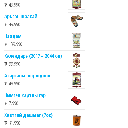
₮
49,990
Арьсан шаахай
₮
49,990
Наадам
₮
139,990
Календарь (2017 – 2044 он)
₮
99,990
Азарганы ноцолдоон
₮
49,990
Нимгэн картны гэр
₮
7,990
Хавтгай дашмаг (7oz)
₮
31,990