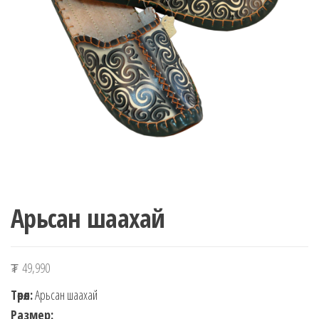
n
Арьсан шаахай
₮
49,990
Төрөл:
Арьсан шаахай
Размер: