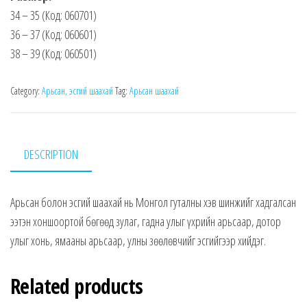
34 – 35 (Код: 060701)
36 – 37 (Код: 060601)
38 – 39 (Код: 060501)
Category:
Арьсан, эсгий шаахай
Tag:
Арьсан шаахай
DESCRIPTION
Арьсан болон эсгий шаахай нь Монгол гуталны хэв шинжийг хадгалсан
ээтэн хоншоортой бөгөөд зулаг, гадна улыг үхрийн арьсаар, дотор
улыг хонь, ямааны арьсаар, улны зөөлөвчийг эсгийгээр хийдэг.
Related products