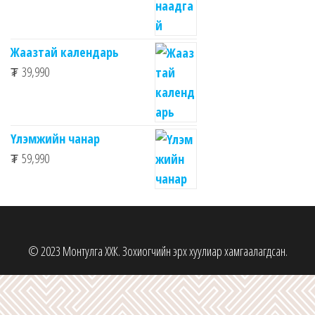
Жаазтай календарь
₮
39,990
Үлэмжийн чанар
₮
59,990
© 2023 Монтулга ХХК. Зохиогчийн эрх хуулиар хамгаалагдсан.