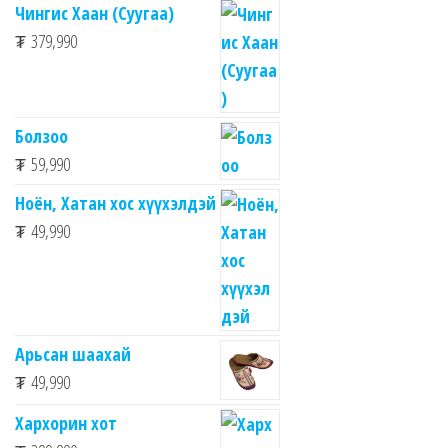
Чингис Хаан (Суугаа)
₮
379,990
Болзоо
₮
59,990
Ноён, Хатан хос хүүхэлдэй
₮
49,990
Арьсан шаахай
₮
49,990
Хархорин хот