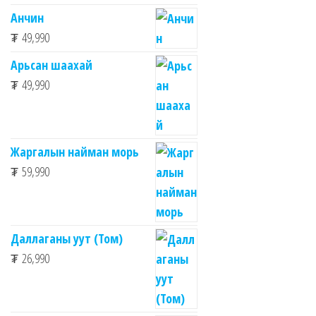
Анчин
₮
49,990
Арьсан шаахай
₮
49,990
Жаргалын найман морь
₮
59,990
Даллаганы уут (Том)
₮
26,990