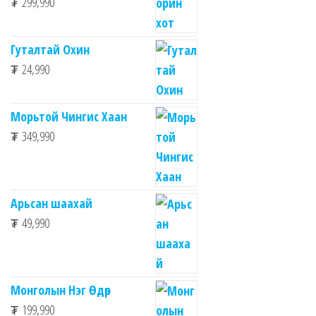
₮
299,990
Гуталтай Охин
₮
24,990
Морьтой Чингис Хаан
₮
349,990
Арьсан шаахай
₮
49,990
Монголын Нэг Өдөр
₮
199,990