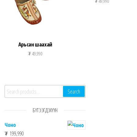
₮
49,990
Арьсан шаахай
₮
49,990
Search for:
Search
БҮТЭЭГДЭХҮҮН
Чоно
₮
199,990