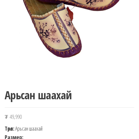
n
Арьсан шаахай
₮
49,990
Төрөл:
Арьсан шаахай
Размер: