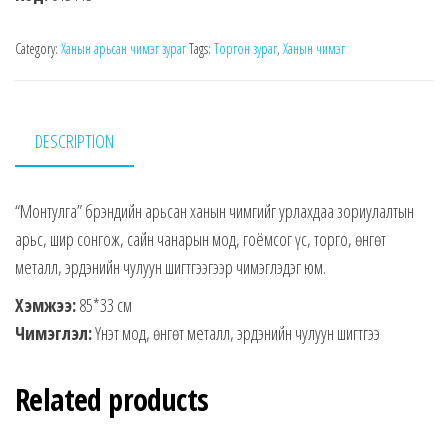
Category:
Ханын арьсан чимэг зураг
Tags:
Торгон зураг
,
Ханын чимэг
DESCRIPTION
“Монтулга” брэндийн арьсан ханын чимгийг урлахдаа зориулалтын
арьс, шир сонгож, сайн чанарын мод, гоёмсог үс, торго, өнгөт
металл, эрдэнийн чулуун шигтгээгээр чимэглэдэг юм.
Хэмжээ:
85*33 см
Чимэглэл:
Үнэт мод, өнгөт металл, эрдэнийн чулуун шигтгээ
Related products