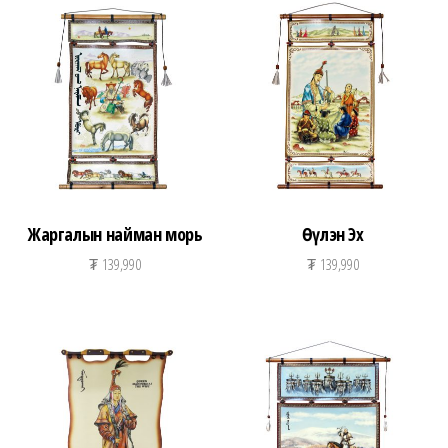
Жаргалын найман морь
Өүлэн Эх
₮
139,990
₮
139,990