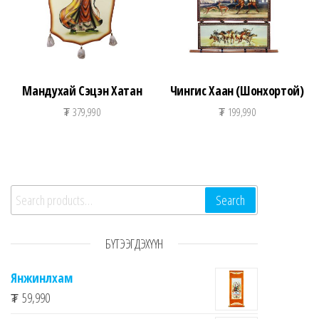
Мандухай Сэцэн Хатан
Чингис Хаан (Шонхортой)
₮
379,990
₮
199,990
Search for:
Search
БҮТЭЭГДЭХҮҮН
Янжинлхам
₮
59,990