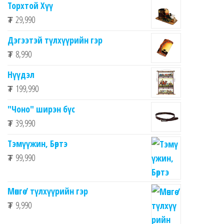
Торхтой Хүү
₮
29,990
Дэгээтэй түлхүүрийн гэр
₮
8,990
Нүүдэл
₮
199,990
"Чоно" ширэн бүс
₮
39,990
Тэмүүжин, Бөртэ
₮
99,990
Мөнгө / түлхүүрийн гэр
₮
9,990