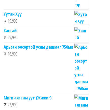
Уутан Хүү
₮
19,990
Хангай
₮
59,990
Арьсан оосортой усны дашмаг 750мл
₮
16,990
Мөнгөн аяганы уут (Жижиг)
₮
22,990