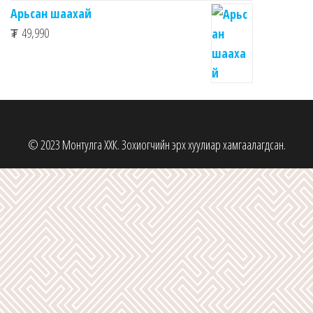
Арьсан шаахай
₮
49,990
© 2023 Монтулга ХХК. Зохиогчийн эрх хуулиар хамгаалагдсан.