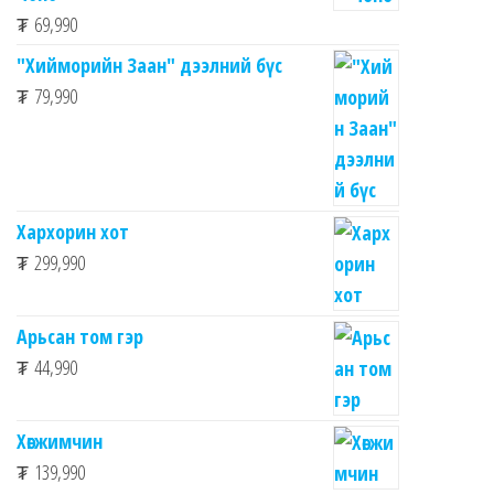
₮
69,990
"Хийморийн Заан" дээлний бүс
₮
79,990
Хархорин хот
₮
299,990
Арьсан том гэр
₮
44,990
Хөгжимчин
₮
139,990