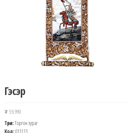
n
Гэсэр
₮
59,990
Төрөл:
Торгон зураг
Код:
013113