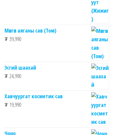
Мөнгөн аяганы сав (Том)
₮
39,990
Эсгий шаахай
₮
24,990
Хавчуургат косметик сав
₮
19,990
Чоно