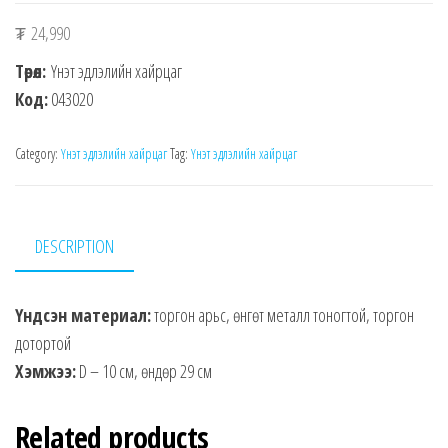
₮
24,990
Төрөл:
Үнэт эдлэлийн хайрцаг
Код:
043020
Category:
Үнэт эдлэлийн хайрцаг
Tag:
Үнэт эдлэлийн хайрцаг
DESCRIPTION
Үндсэн материал:
торгон арьс, өнгөт металл тоногтой, торгон
дотортой
Хэмжээ:
D – 10 см, өндөр 29 см
Related products