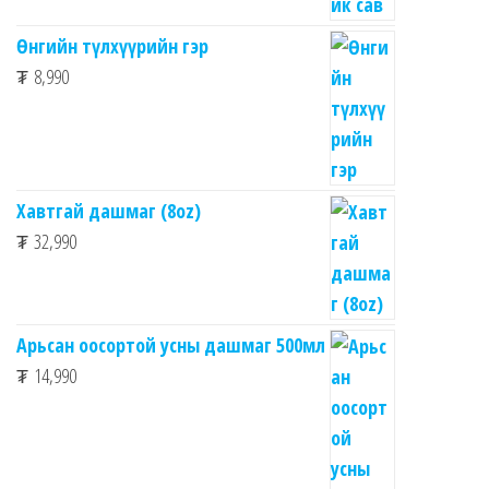
Өнгийн түлхүүрийн гэр
₮
8,990
Хавтгай дашмаг (8oz)
₮
32,990
Арьсан оосортой усны дашмаг 500мл
₮
14,990