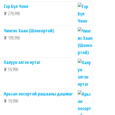
Гэр Бүл Чоно
₮
279,990
Чингис Хаан (Шонхортой)
₮
199,990
Халуун элгэн нутаг
₮
59,990
Арьсан оосортой рашааны дашмаг
₮
19,990