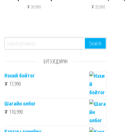
₮
39,990
₮
35,990
Search for:
Search
БҮТЭЭГДЭХҮҮН
Нэхий бойтог
₮
17,990
Шагайн олбог
₮
110,990
Картны түрийвч