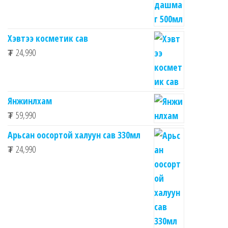
Хэвтээ косметик сав
₮
24,990
Янжинлхам
₮
59,990
Арьсан оосортой халуун сав 330мл
₮
24,990