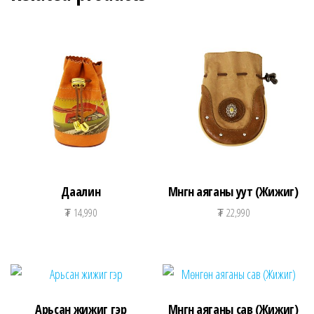
Даалин
Мөнгөн аяганы уут (Жижиг)
₮
14,990
₮
22,990
Арьсан жижиг гэр
Мөнгөн аяганы сав (Жижиг)