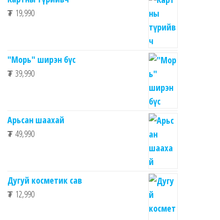
₮
19,990
"Морь" ширэн бүс
₮
39,990
Арьсан шаахай
₮
49,990
Дугуй косметик сав
₮
12,990