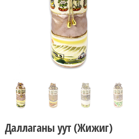
n
Даллаганы уут (Жижиг)