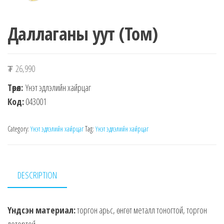
Даллаганы уут (Том)
₮
26,990
Төрөл:
Үнэт эдлэлийн хайрцаг
Код:
043001
Category:
Үнэт эдлэлийн хайрцаг
Tag:
Үнэт эдлэлийн хайрцаг
DESCRIPTION
Үндсэн материал:
торгон арьс, өнгөт металл тоногтой, торгон
дотортой