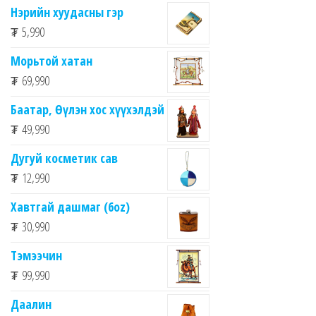
Нэрийн хуудасны гэр
₮
5,990
Морьтой хатан
₮
69,990
Баатар, Өүлэн хос хүүхэлдэй
₮
49,990
Дугуй косметик сав
₮
12,990
Хавтгай дашмаг (6oz)
₮
30,990
Тэмээчин
₮
99,990
Даалин