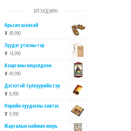
БҮТЭЭГДЭХҮҮН
Арьсан шаахай
₮
49,990
Зүүдэг утасны гэр
₮
14,990
Азарганы ноцолдоон
₮
49,990
Дэгээтэй түлхүүрийн гэр
₮
8,990
Нэрийн хуудасны хавтас
₮
9,990
Жаргалын найман морь