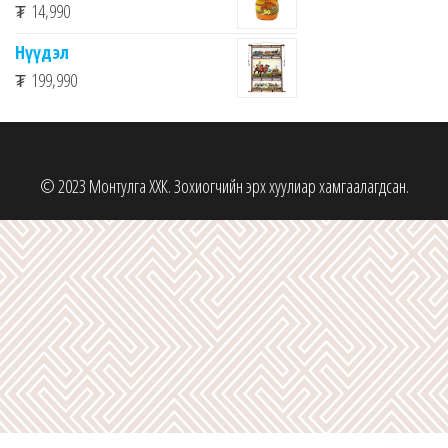
₮
14,990
Нүүдэл
₮
199,990
© 2023 Монтулга ХХК. Зохиогчийн эрх хуулиар хамгаалагдсан.