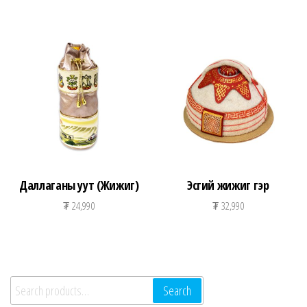
Даллаганы уут (Жижиг)
Эсгий жижиг гэр
₮
24,990
₮
32,990
Search for:
Search