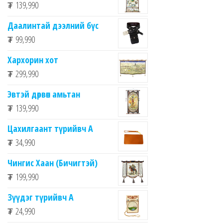
₮
139,990
Даалинтай дээлний бүс
₮
99,990
Хархорин хот
₮
299,990
Эвтэй дөрвөн амьтан
₮
139,990
Цахилгаант түрийвч А
₮
34,990
Чингис Хаан (Бичигтэй)
₮
199,990
Зүүдэг түрийвч A
₮
24,990