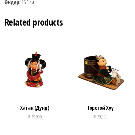
Өндөр:
16.5 см
Related products
Хатан (Дунд)
Торхтой Хүү
₮
19,990
₮
29,990