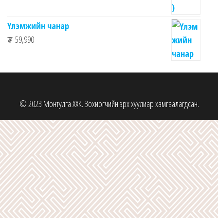
Үлэмжийн чанар
₮
59,990
© 2023 Монтулга ХХК. Зохиогчийн эрх хуулиар хамгаалагдсан.