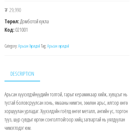
₮
29,990
Төрөл:
Домботой кукла
Код:
021001
Category:
Арьсан Хүүхэлдэй
Tag:
Арьсан хүүхэлдэй
DESCRIPTION
Арьсан хүүхэлдэйнүүдийн толгой, гарыг керамикаар хийж, хувцсыг нь
тусгай боловсруулсан хонь, ямааны нимгэн, зөөлөн арьс, илгээр өнгө
хоршуулан урладаг. Хүүхэлдэйн гоёлд өнгөт металл, ангийн үс, торгон
тууз, шүр сувдыг өргөн сонголттойгоор хийц загвартай нь уялдуулан
чимэглэдэг юм.