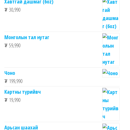
Хавтгай дашмаг (6oz)
₮
30,990
Монголын тал нутаг
₮
59,990
Чоно
₮
199,990
Картны түрийвч
₮
19,990
Арьсан шаахай