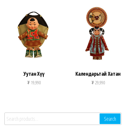
Уутан Хүү
Календарьтай Хатан
₮
19,990
₮
29,990
Search for:
Search