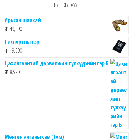
БҮТЭЭГДЭХҮҮН
Арьсан шаахай
₮
49,990
Паспортны гэр
₮
19,990
Цахилгаантай дөрвөлжин түлхүүрийн гэр Б
₮
8,990
Мөнгөн аяганы сав (Том)