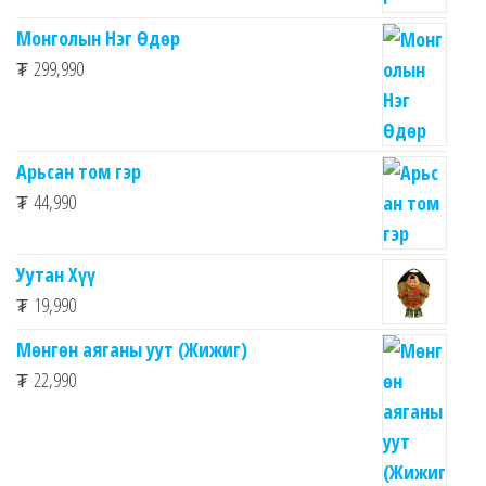
Монголын Нэг Өдөр
₮
299,990
Арьсан том гэр
₮
44,990
Уутан Хүү
₮
19,990
Мөнгөн аяганы уут (Жижиг)
₮
22,990