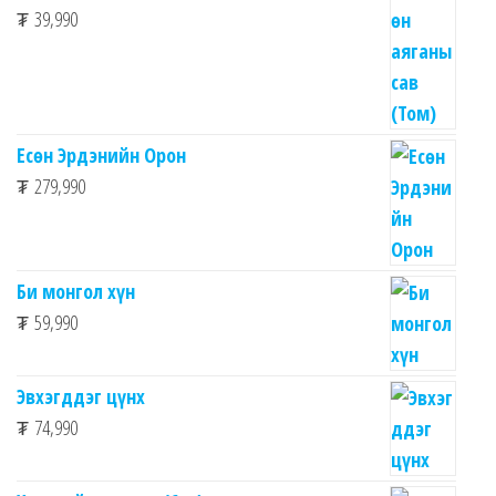
₮
39,990
Есөн Эрдэнийн Орон
₮
279,990
Би монгол хүн
₮
59,990
Эвхэгддэг цүнх
₮
74,990