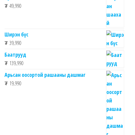
₮
49,990
Ширэн бүс
₮
39,990
Баатрууд
₮
139,990
Арьсан оосортой рашааны дашмаг
₮
19,990