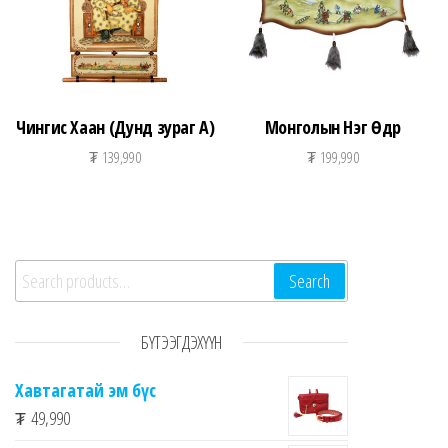
Чингис Хаан (Дунд зураг А)
Монголын Нэг Өдөр
₮
139,990
₮
199,990
Search for:
Search
БҮТЭЭГДЭХҮҮН
Хавтагатай эм бүс
₮
49,990