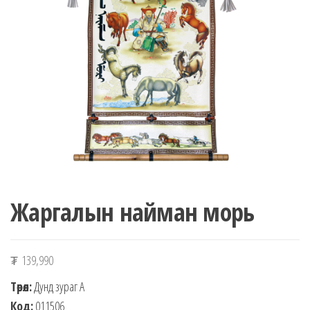
n
Жаргалын найман морь
₮
139,990
Төрөл:
Дунд зураг А
Код:
011506