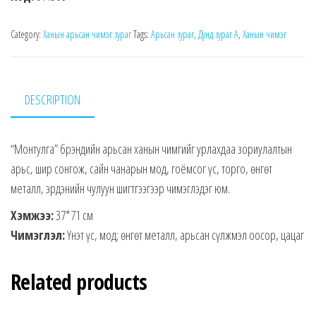
Category:
Ханын арьсан чимэг зураг
Tags:
Арьсан зураг
,
Дунд зураг А
,
Ханын чимэг
DESCRIPTION
“Монтулга” брэндийн арьсан ханын чимгийг урлахдаа зориулалтын
арьс, шир сонгож, сайн чанарын мод, гоёмсог үс, торго, өнгөт
металл, эрдэнийн чулуун шигтгээгээр чимэглэдэг юм.
Хэмжээ:
37*71 см
Чимэглэл:
Үнэт үс, мод; өнгөт металл, арьсан сүлжмэл оосор, цацаг
Related products