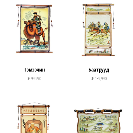
Тэмээчин
Баатрууд
₮
99,990
₮
139,990