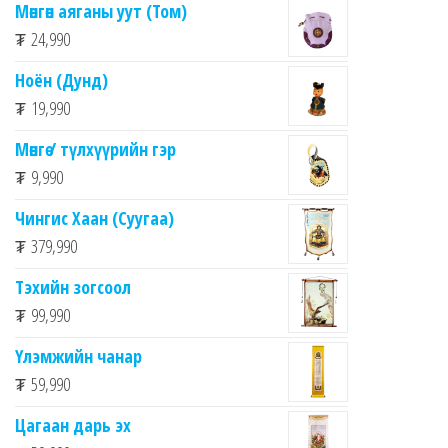
Мөнгөн аяганы уут (Том)
₮
24,990
Ноён (Дунд)
₮
19,990
Мөнгө / түлхүүрийн гэр
₮
9,990
Чингис Хаан (Суугаа)
₮
379,990
Тэхийн зогсоол
₮
99,990
Үлэмжийн чанар
₮
59,990
Цагаан дарь эх