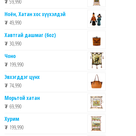
₮
59,990
Ноён, Хатан хос хүүхэлдэй
₮
49,990
Хавтгай дашмаг (6oz)
₮
30,990
Чоно
₮
199,990
Эвхэгддэг цүнх
₮
74,990
Морьтой хатан
₮
69,990
Хурим
₮
199,990