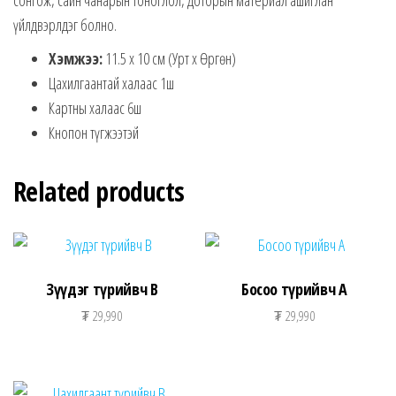
үйлдвэрлдэг болно.
Хэмжээ:
11.5 x 10 cм (Урт x Өргөн)
Цахилгаантай халаас 1ш
Картны халаас 6ш
Кнопон түгжээтэй
Related products
Зүүдэг түрийвч B
Босоо түрийвч A
₮
29,990
₮
29,990