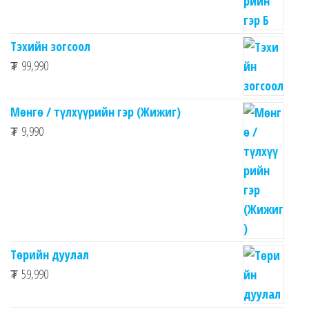
Тэхийн зогсоол
₮
99,990
Мөнгө / түлхүүрийн гэр (Жижиг)
₮
9,990
Төрийн дуулал
₮
59,990