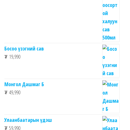
Босоо үзэгний сав
₮
19,990
Монгол Дашмаг Б
₮
49,990
Улаанбаатарын үдэш
₮
59,990