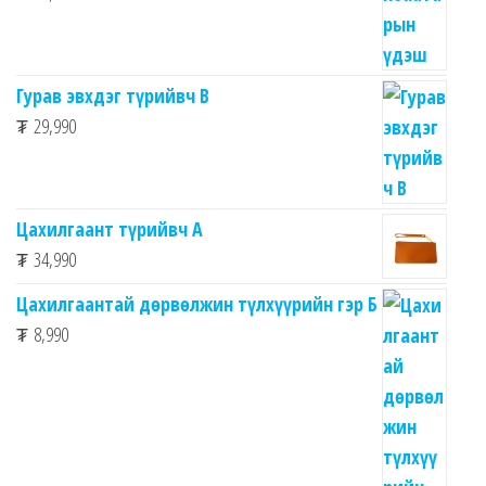
Гурав эвхдэг түрийвч B
₮
29,990
Цахилгаант түрийвч А
₮
34,990
Цахилгаантай дөрвөлжин түлхүүрийн гэр Б
₮
8,990