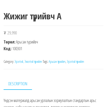
Жижиг түрийвч А
₮
29,990
Төрөл:
Арьсан түрийвч
Код:
100301
Category:
Эрэгтэй, Эмэгтэй түрийвч
Tags:
Арьсан түрийвч
,
Эрэгтэй түрийвч
DESCRIPTION
Үндсэн материалд арьсан урлалын зориулалтын стандартын арьс
сонгож, сайн чанарын тоноглол, доторын материал ашиглан