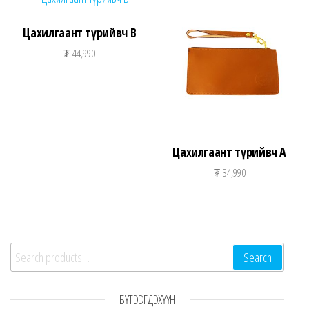
Цахилгаант түрийвч B
₮
44,990
Цахилгаант түрийвч А
₮
34,990
Search for:
Search
БҮТЭЭГДЭХҮҮН