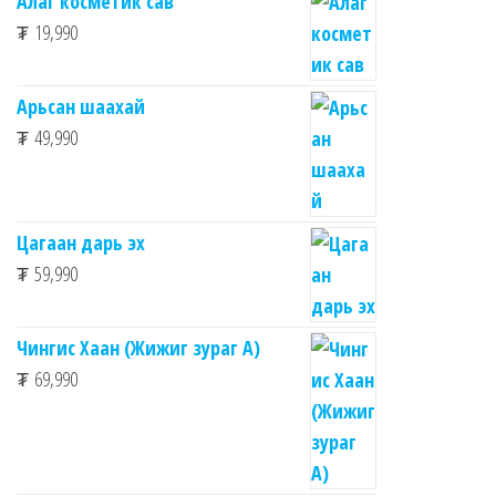
Алаг косметик сав
₮
19,990
Арьсан шаахай
₮
49,990
Цагаан дарь эх
₮
59,990
Чингис Хаан (Жижиг зураг А)
₮
69,990