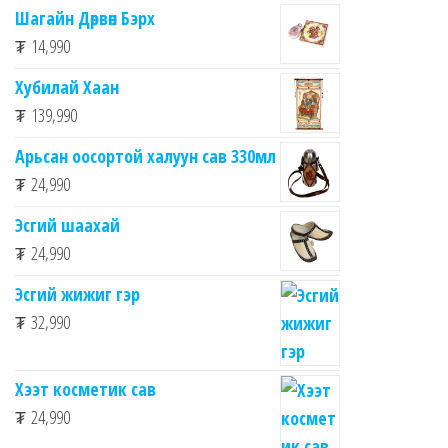
Шагайн Дөрвөн Бэрх
₮
14,990
Хубилай Хаан
₮
139,990
Арьсан оосортой халуун сав 330мл
₮
24,990
Эсгий шаахай
₮
24,990
Эсгий жижиг гэр
₮
32,990
Хээт косметик сав
₮
24,990