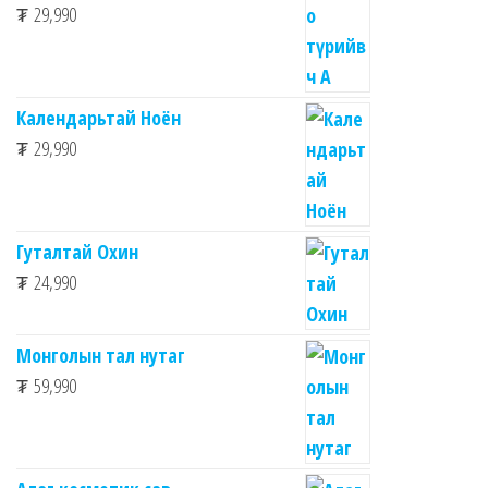
₮
29,990
Календарьтай Ноён
₮
29,990
Гуталтай Охин
₮
24,990
Монголын тал нутаг
₮
59,990