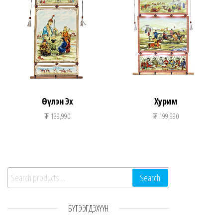
Өүлэн Эх
Хурим
₮
139,990
₮
199,990
Search for:
Search
БҮТЭЭГДЭХҮҮН