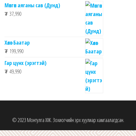
Мөнгөн аяганы сав (Дунд)
₮
37,990
Хөлөг Баатар
₮
199,990
Гар цүнх (эрэгтэй)
₮
49,990
© 2023 Монтулга ХХК. Зохиогчийн эрх хуулиар хамгаалагдсан.