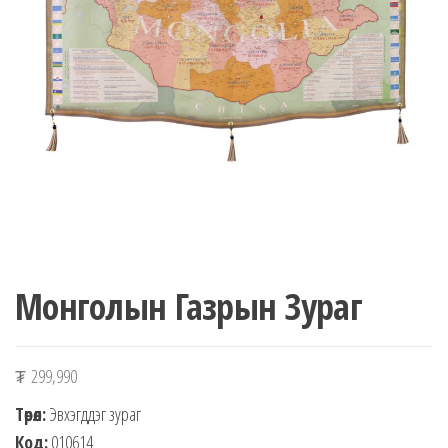
n
Монголын Газрын Зураг
₮
299,990
Төрөл:
Эвхэгддэг зураг
Код:
010614