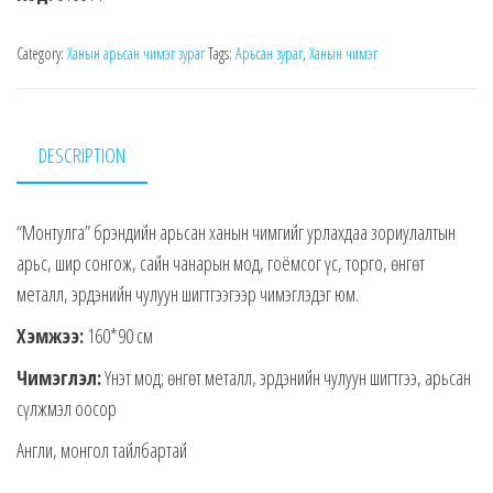
Category:
Ханын арьсан чимэг зураг
Tags:
Арьсан зураг
,
Ханын чимэг
DESCRIPTION
“Монтулга” брэндийн арьсан ханын чимгийг урлахдаа зориулалтын
арьс, шир сонгож, сайн чанарын мод, гоёмсог үс, торго, өнгөт
металл, эрдэнийн чулуун шигтгээгээр чимэглэдэг юм.
Хэмжээ:
160*90 см
Чимэглэл:
Үнэт мод; өнгөт металл, эрдэнийн чулуун шигтгээ, арьсан
сүлжмэл оосор
Англи, монгол тайлбартай