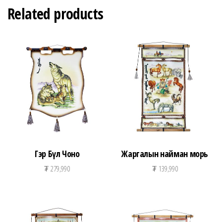
Related products
Гэр Бүл Чоно
Жаргалын найман морь
₮
279,990
₮
139,990