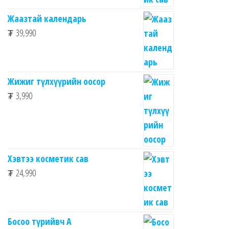
Жаазтай календарь
₮
39,990
Жижиг түлхүүрийн оосор
₮
3,990
Хэвтээ косметик сав
₮
24,990
Босоо түрийвч A