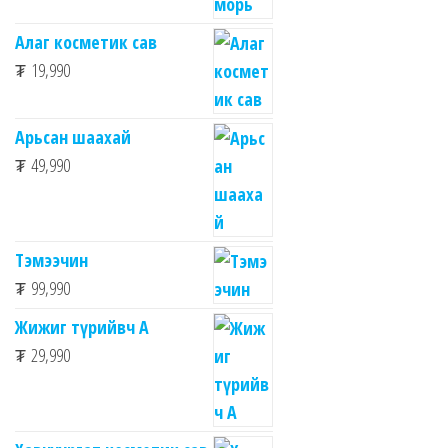
Алаг косметик сав
₮
19,990
Арьсан шаахай
₮
49,990
Тэмээчин
₮
99,990
Жижиг түрийвч А
₮
29,990