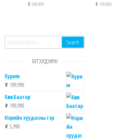
₮
349,990
₮
139,990
Search for:
Search
БҮТЭЭГДЭХҮҮН
Хурим
₮
199,990
Хөлөг Баатар
₮
199,990
Нэрийн хуудасны гэр
₮
5,990