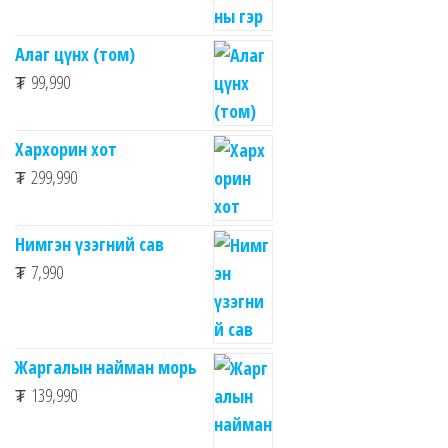
Алаг цүнх (том)
₮
99,990
Хархорин хот
₮
299,990
Нимгэн үзэгний сав
₮
7,990
Жаргалын найман морь
₮
139,990