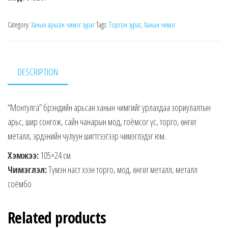
Category:
Ханын арьсан чимэг зураг
Tags:
Торгон зураг
,
Ханын чимэг
DESCRIPTION
“Монтулга” брэндийн арьсан ханын чимгийг урлахдаа зориулалтын
арьс, шир сонгож, сайн чанарын мод, гоёмсог үс, торго, өнгөт
металл, эрдэнийн чулуун шигтгээгээр чимэглэдэг юм.
Хэмжээ:
105×24 см
Чимэглэл:
Түмэн наст хээн торго, мод, өнгөт металл, металл
соёмбо
Related products