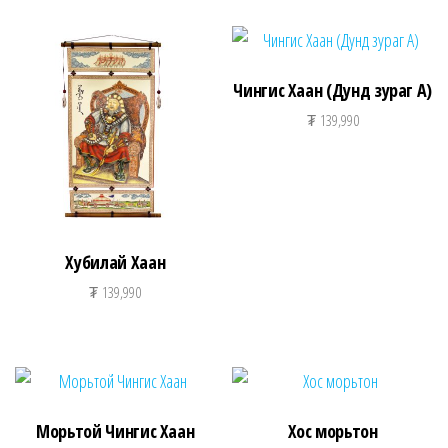
Чингис Хаан (Дунд зураг А)
₮
139,990
Хубилай Хаан
₮
139,990
Морьтой Чингис Хаан
Хос морьтон