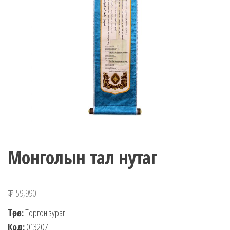
n
Монголын тал нутаг
₮
59,990
Төрөл:
Торгон зураг
Код:
013207