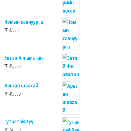
Номын хавчуурга
₮
4,990
Эвтэй 4-н амьтан
₮
49,990
Арьсан шаахай
₮
49,990
Гуталтай Хүү
₮
24,990