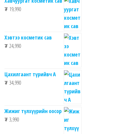
Хавчуургат косметик сав
₮
19,990
Хэвтээ косметик сав
₮
24,990
Цахилгаант түрийвч А
₮
34,990
Жижиг түлхүүрийн оосор
₮
3,990