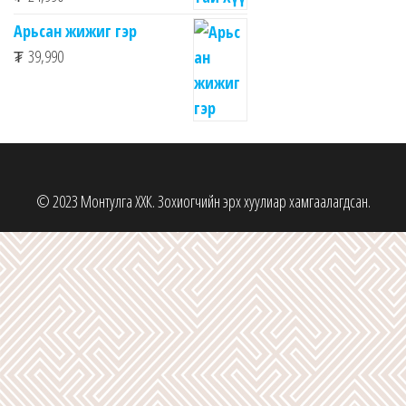
Арьсан жижиг гэр
₮
39,990
© 2023 Монтулга ХХК. Зохиогчийн эрх хуулиар хамгаалагдсан.