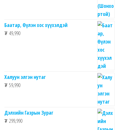
Баатар, Өүлэн хос хүүхэлдэй
₮
49,990
Халуун элгэн нутаг
₮
59,990
Дэлхийн Газрын Зураг
₮
299,990