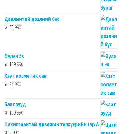
Даалинтай дээлний бүс
₮
99,990
Өүлэн Эх
₮
139,990
Хээт косметик сав
₮
24,990
Баатрууд
₮
139,990
Цахилгаантай дөрвөлжин түлхүүрийн гэр А
₮
9,990