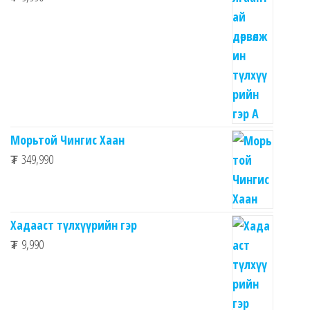
Морьтой Чингис Хаан
₮
349,990
Хадааст түлхүүрийн гэр
₮
9,990