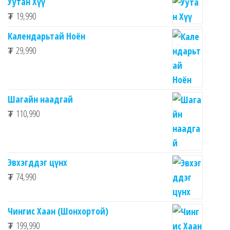
Уутан Хүү
₮
19,990
Календарьтай Ноён
₮
29,990
Шагайн наадгай
₮
110,990
Эвхэгддэг цүнх
₮
74,990
Чингис Хаан (Шонхортой)
₮
199,990