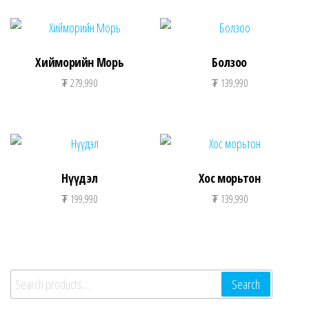
Хийморийн Морь
Болзоо
₮
279,990
₮
139,990
Нүүдэл
Хос морьтон
₮
199,990
₮
139,990
Search for:
Search