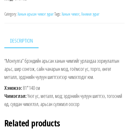
Category:
Ханын арьсан чимэг зураг
Tags:
Ханын чимэг
,
Хөөмөл зураг
DESCRIPTION
“Монтулга” брэндийн арьсан ханын чимгийг урлахдаа зориулалтын
арьс, шир сонгож, сайн чанарын мод, гоёмсог үс, торго, өнгөт
металл, эрдэнийн чулуун шигтгээгээр чимэглэдэг юм.
Хэмжээ:
81*140 см
Чимэглэл:
Үнэт үс, металл, мод; эрдэнийн чулуун шигтгээ, тогосний
өд, сувдан чимэглэл, арьсан сүлжмэл оосор
Related products