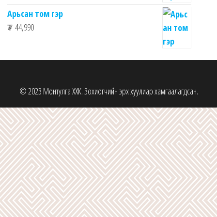
Арьсан том гэр
₮
44,990
© 2023 Монтулга ХХК. Зохиогчийн эрх хуулиар хамгаалагдсан.