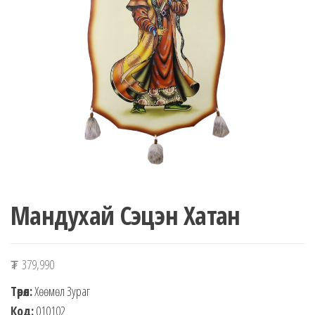
n
Мандухай Сэцэн Хатан
₮
379,990
Төрөл:
Хөөмөл Зураг
Код:
010102