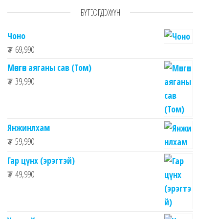
БҮТЭЭГДЭХҮҮН
Чоно
₮
69,990
Мөнгөн аяганы сав (Том)
₮
39,990
Янжинлхам
₮
59,990
Гар цүнх (эрэгтэй)
₮
49,990