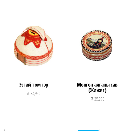
Эсгий том гэр
Мөнгөн аяганы сав
(Жижиг)
₮
34,990
₮
35,990