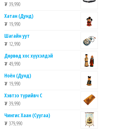
₮
39,990
Хатан (Дунд)
₮
19,990
Шагайн уут
₮
12,990
Дөрвөд хос хүүхэлдэй
₮
49,990
Ноён (Дунд)
₮
19,990
Хэвтээ түрийвч C
₮
39,990
Чингис Хаан (Суугаа)
₮
379,990