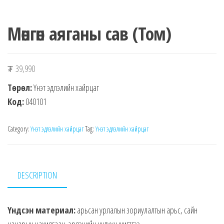
Мөнгөн аяганы сав (Том)
₮
39,990
Төрөл:
Үнэт эдлэлийн хайрцаг
Код:
040101
Category:
Үнэт эдлэлийн хайрцаг
Tag:
Үнэт эдлэлийн хайрцаг
DESCRIPTION
Үндсэн материал:
арьсан урлалын зориулалтын арьс, сайн
чанарын цахилгаан, эрдэнийн чулуун шигтгээ