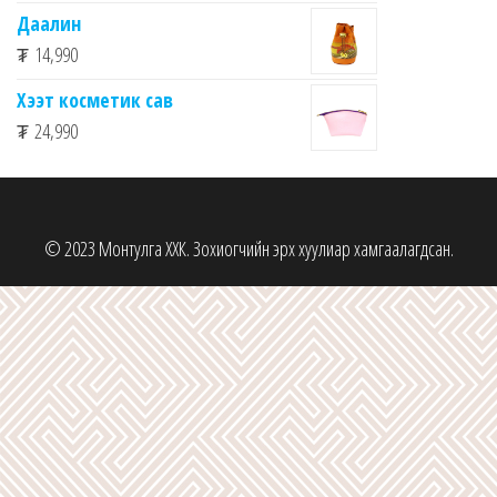
Даалин
₮
14,990
Хээт косметик сав
₮
24,990
© 2023 Монтулга ХХК. Зохиогчийн эрх хуулиар хамгаалагдсан.