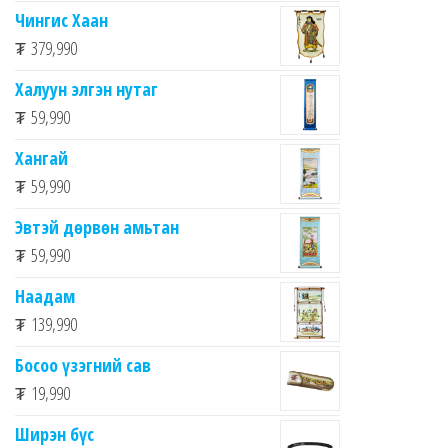
Чингис Хаан
₮
379,990
Халуун элгэн нутаг
₮
59,990
Хангай
₮
59,990
Эвтэй дөрвөн амьтан
₮
59,990
Наадам
₮
139,990
Босоо үзэгний сав
₮
19,990
Ширэн бүс