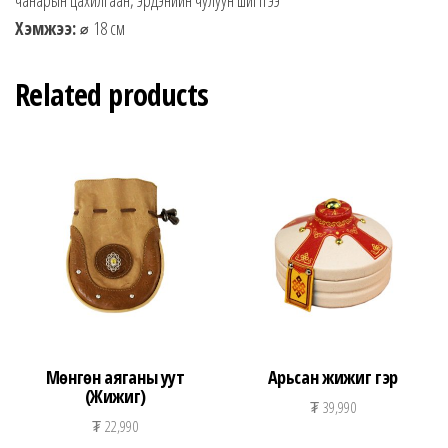
Хэмжээ:
⌀ 18 см
Related products
Мөнгөн аяганы уут
Арьсан жижиг гэр
(Жижиг)
₮
39,990
₮
22,990