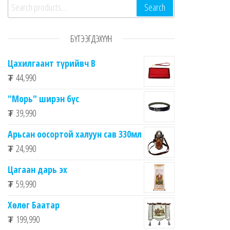
Search for:
Search
БҮТЭЭГДЭХҮҮН
Цахилгаант түрийвч B
₮
44,990
"Морь" ширэн бүс
₮
39,990
Арьсан оосортой халуун сав 330мл
₮
24,990
Цагаан дарь эх
₮
59,990
Хөлөг Баатар
₮
199,990