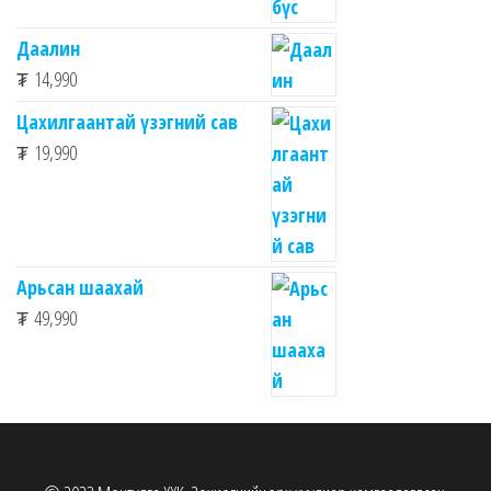
Даалин
₮
14,990
Цахилгаантай үзэгний сав
₮
19,990
Арьсан шаахай
₮
49,990