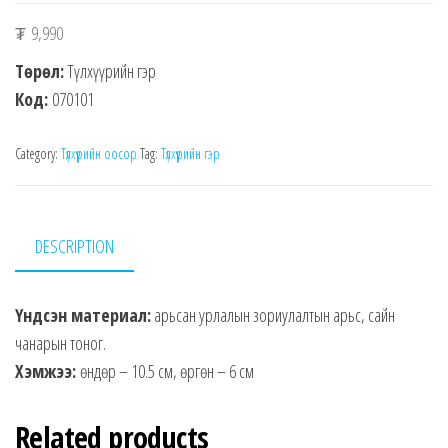
₮
9,990
Төрөл:
Түлхүүрийн гэр
Код:
070101
Category:
Түлхүүрийн оосор
Tag:
Түлхүүрийн гэр
DESCRIPTION
Үндсэн материал:
арьсан урлалын зориулалтын арьс, сайн
чанарын тоног.
Хэмжээ:
өндөр – 10.5 см, өргөн – 6 см
Related products