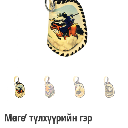
n
Мөнгө / түлхүүрийн гэр