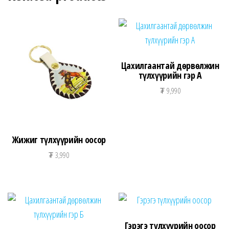
Цахилгаантай дөрвөлжин
түлхүүрийн гэр А
₮
9,990
Жижиг түлхүүрийн оосор
₮
3,990
Гэрэгэ түлхүүрийн оосор