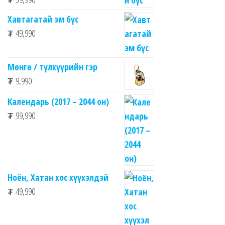
Хавтагатай эм бүс
₮
49,990
Мөнгө / түлхүүрийн гэр
₮
9,990
Календарь (2017 – 2044 он)
₮
99,990
Ноён, Хатан хос хүүхэлдэй
₮
49,990