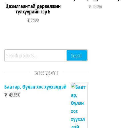
Цахилгаантай дөрвөлжин
₮
19,990
түлхүүрийн гэр Б
₮
8,990
Search for:
Search
БҮТЭЭГДЭХҮҮН
Баатар, Өүлэн хос хүүхэлдэй
₮
49,990