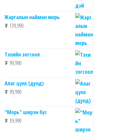
Жаргалын найман морь
₮
139,990
Тэхийн зогсоол
₮
99,990
Алаг цүнх (дунд)
₮
99,990
"Морь" ширэн бүс
₮
39,990