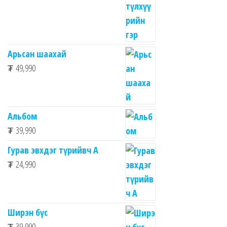
Арьсан шаахай
₮
49,990
Альбом
₮
39,990
Гурав эвхдэг түрийвч A
₮
24,990
Ширэн бүс
₮
39,990