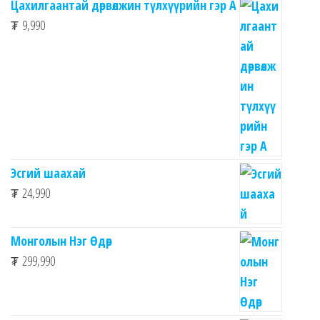
Цахилгаантай дөрвөлжин түлхүүрийн гэр А
₮
9,990
Эсгий шаахай
₮
24,990
Монголын Нэг Өдөр
₮
299,990