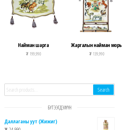
Найман шарга
Жаргалын найман морь
₮
199,990
₮
139,990
Search for:
Search
БҮТЭЭГДЭХҮҮН
Даллаганы уут (Жижиг)
₮
24,990