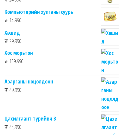
Компьютерийн хулганы суурь
₮
14,990
Хөгшид
₮
29,990
Хос морьтон
₮
139,990
Азарганы ноцолдоон
₮
49,990
Цахилгаант түрийвч B
₮
44,990