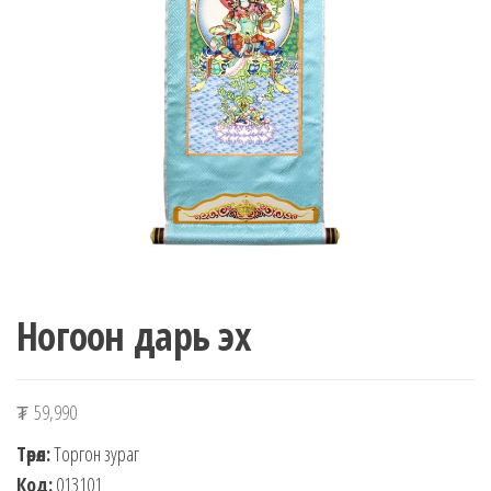
n
Ногоон дарь эх
₮
59,990
Төрөл:
Торгон зураг
Код:
013101