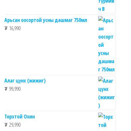
Арьсан оосортой усны дашмаг 750мл
₮
16,990
Алаг цүнх (жижиг)
₮
99,990
Торхтой Охин
₮
29,990