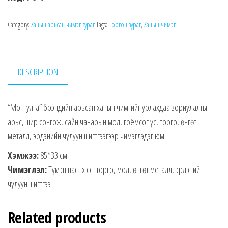
Category:
Ханын арьсан чимэг зураг
Tags:
Торгон зураг
,
Ханын чимэг
DESCRIPTION
“Монтулга” брэндийн арьсан ханын чимгийг урлахдаа зориулалтын
арьс, шир сонгож, сайн чанарын мод, гоёмсог үс, торго, өнгөт
металл, эрдэнийн чулуун шигтгээгээр чимэглэдэг юм.
Хэмжээ:
85*33 см
Чимэглэл:
Түмэн наст хээн торго, мод, өнгөт металл, эрдэнийн
чулуун шигтгээ
Related products