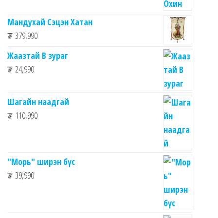
Мандухай Сэцэн Хатан
₮
379,990
Жаазтай В зураг
₮
24,990
Шагайн наадгай
₮
110,990
"Морь" ширэн бүс
₮
39,990