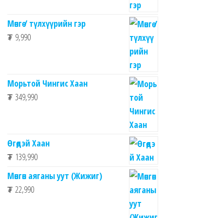
Мөнгө / түлхүүрийн гэр
₮
9,990
Морьтой Чингис Хаан
₮
349,990
Өгөдэй Хаан
₮
139,990
Мөнгөн аяганы уут (Жижиг)
₮
22,990