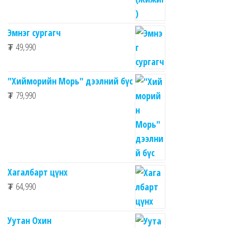
Эмнэг сургагч
₮
49,990
"Хийморийн Морь" дээлний бүс
₮
79,990
Хагалбарт цүнх
₮
64,990
Уутан Охин