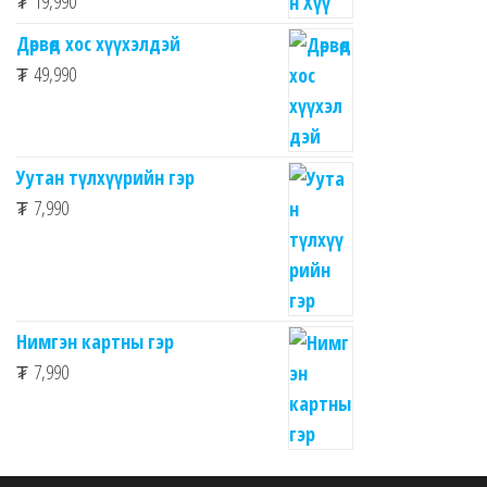
₮
19,990
Дөрвөд хос хүүхэлдэй
₮
49,990
Уутан түлхүүрийн гэр
₮
7,990
Нимгэн картны гэр
₮
7,990