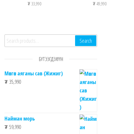
₮
33,990
₮
49,990
Search for:
Search
БҮТЭЭГДЭХҮҮН
Мөнгөн аяганы сав (Жижиг)
₮
35,990
Найман морь
₮
59,990