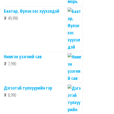
Баатар, Өүлэн хос хүүхэлдэй
₮
49,990
Нимгэн үзэгний сав
₮
7,990
Дэгээтэй түлхүүрийн гэр
₮
8,990