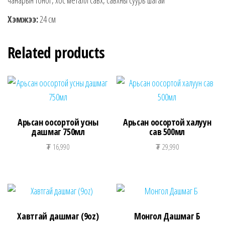
Хэмжээ:
24 см
Related products
Арьсан оосортой усны
Арьсан оосортой халуун
дашмаг 750мл
сав 500мл
₮
16,990
₮
29,990
Хавтгай дашмаг (9oz)
Монгол Дашмаг Б