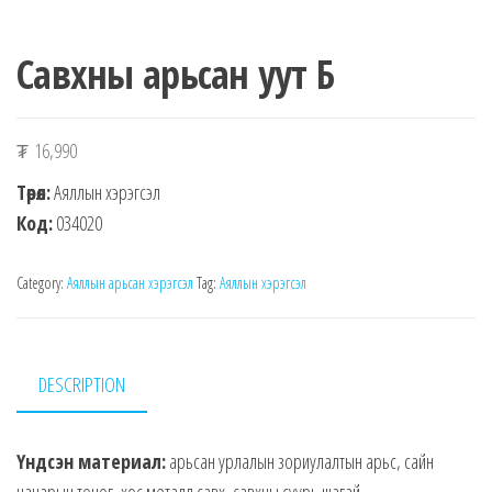
Савхны арьсан уут Б
₮
16,990
Төрөл:
Аяллын хэрэгсэл
Код:
034020
Category:
Аяллын арьсан хэрэгсэл
Tag:
Аяллын хэрэгсэл
DESCRIPTION
Үндсэн материал:
арьсан урлалын зориулалтын арьс, сайн
чанарын тоног, хос металл савх, савхны суурь шагай